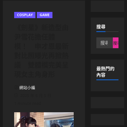
COSPLAY
GAME
《劍星》新造型由
搜尋
尹雪花擔任體
搜
模！ 申才恩最新
尋
對比照曝光再掀熱
關
鍵
議 雙體模完美呈
字:
最熱門的
現女主角身形
內容
網站小編
2025 年 6 月 5 日
1 minute read