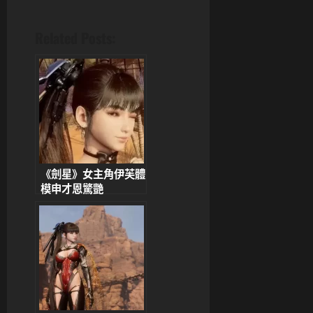
Related Posts:
《劍星》女主角伊芙體
模申才恩驚艷
Cosplay！「海之女
僕」造型引爆話題