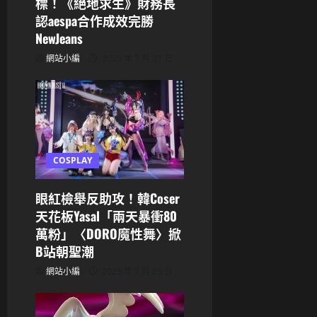
標！《絕地求生》財務長
o
認aespa合作成效完勝
NewJeans
n
網站小編
2025 年 7 月 31 日
COSPLAY
眼紅檢舉反助攻！韓Coser
天花板Yasal「兩天暴衝80
萬粉」〈DORO魔性舞〉掀
B站朝聖潮
網站小編
2025 年 7 月 25 日