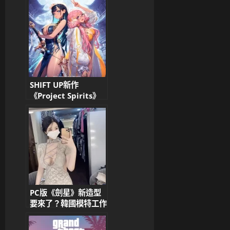
發模組圈討論
SHIFT UP新作
《Project Spirits》
正式公開！金亨泰團隊
打造UE5東方幻想開放
世界 2027年全球上
市
PC版《劍星》新造型
要來了？韓國模特工作
照掀起玩家討論熱潮