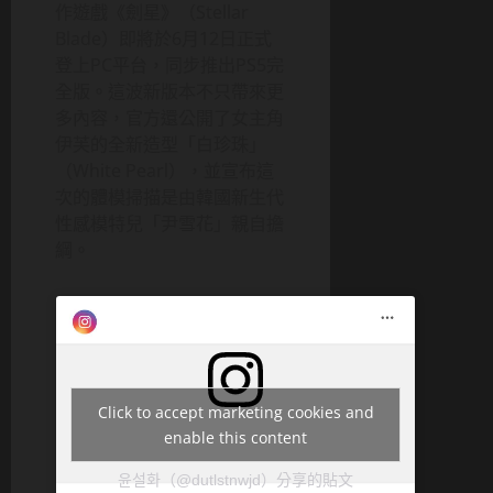
作遊戲《劍星》（Stellar
Blade）即將於6月12日正式
登上PC平台，同步推出PS5完
全版。這波新版本不只帶來更
多內容，官方還公開了女主角
伊芙的全新造型「白珍珠」
（White Pearl），並宣布這
次的體模掃描是由韓國新生代
性感模特兒「尹雪花」親自擔
綱。
Click to accept marketing cookies and
enable this content
윤설화（@dutlstnwjd）分享的貼文