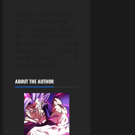
這次官方主動嗆聲模組玩家，
等於公開邀請大家來自製
MOD、玩造型創意，讓遊戲
圈、Cos圈和二創圈全都炸
開。網友紛紛表示：「這身材
真的太讚了」、「官方直接開
放挑戰，太懂玩家了」、「尹
雪花真人同款超猛！」
ABOUT THE AUTHOR