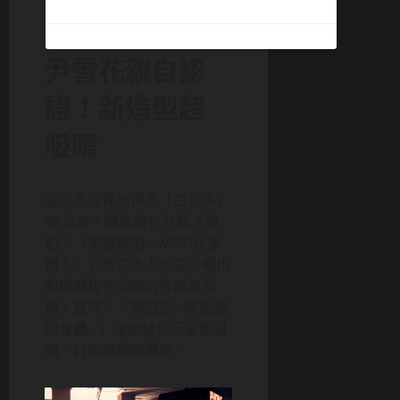
尹雪花親自認
證！新造型超
吸睛
官方不僅釋出伊芙「白珍珠」
4K桌布，還直接在社群下戰
帖：「來挑戰吧，MOD玩家
們！」尹雪花本人也在IG曬出
和遊戲角色同款的性感造型
照，直呼：「新造型…那是我
的身體…」讓粉絲和玩家都超
嗨，討論度瞬間爆棚。