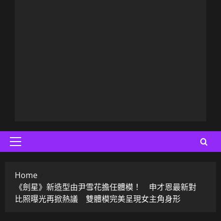
Primary
Menu
Home
《劍星》新造型由尹雪花擔任體模！ 申才恩最新對
比照曝光再掀熱議 雙體模完美呈現女主角身形