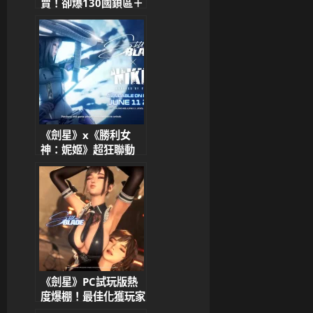
賣！卻爆130國鎖區＋
Denuvo加密爭議 官
方回應玩家五大疑慮
《劍星》x《勝利女
神：妮姬》超狂聯動
DLC 6/12同步上線！
紅蓮BOSS戰、Doro
3D化、經典服裝全收
集
《劍星》PC試玩版熱
度爆棚！最佳化獲玩家
狂讚 Eve細節建模引