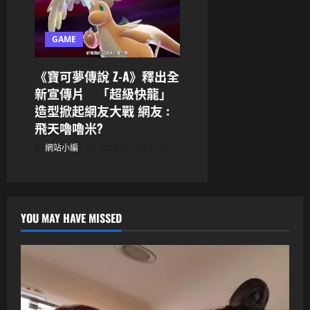
GAME
《寶可夢傳說 Z-A》釋出全
新宣傳片 「超級快龍」
造型掀起網友大戰 網友 :
飛天嚕嚕米?
網站小編
2025 年 7 月 23 日
YOU MAY HAVE MISSED