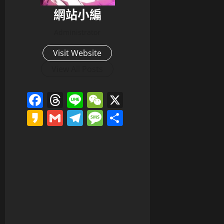
網站小編
Administrator
Visit Website
View All Posts
Facebook
Threads
Line
WeChat
X
Kakao
Gmail
Telegram
Message
分
享