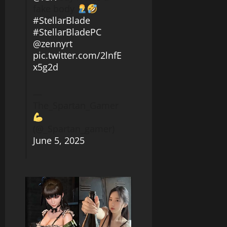
fake body
#StellarBlade
#StellarBladePC
@zennyrt
pic.twitter.com/2lnfE
x5g2d
—
The_Spartan_Gamer
(@_Spartan_gamer)
June 5, 2025