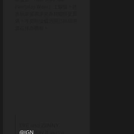
Everyday Wear」上線後，許
多玩家發現伊芙身材變得更豐
滿，才揭曉後續造型已換成尹
雪花作為體模。
EVE and ZENNY
@IGN
say it was a