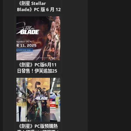
《劍星 Stellar
Blade》PC 版 6 月 12
日正式上市！追加內容
同步免費更新 PS5 版
《劍星》PC版6月11
日發售！伊芙追加25
套新服裝、中文配音、
聯動DLC同步登場
Shift Up財報亮眼、
《女巫計畫》新作蓄勢
待發
《劍星》PC版預購熱