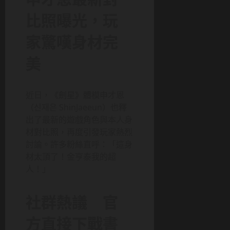
比照曝光，玩
家驚嘆身材完
美
近日，《劍星》體模申才恩
（신재은 ShinJaeeun）也釋
出了最新的遊戲角色與本人身
材對比照，再度引發玩家熱烈
討論。許多粉絲直呼：「這身
材太頂了！金亨泰我的超
人！」
社群熱議 官
方直接下戰書