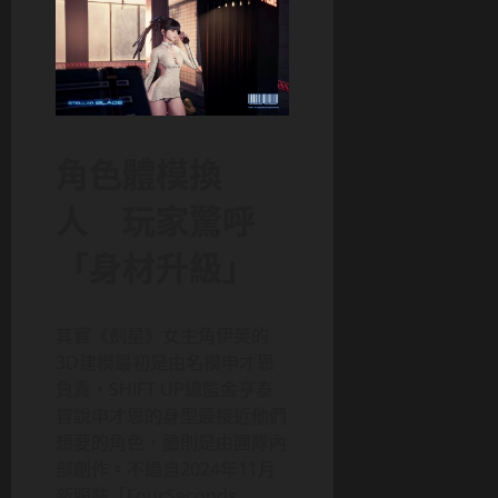
角色體模換
人 玩家驚呼
「身材升級」
其實《劍星》女主角伊芙的
3D建模最初是由名模申才恩
負責，SHIFT UP總監金亨泰
曾說申才恩的身型最接近他們
想要的角色，臉則是由團隊內
部創作。不過自2024年11月
新服裝「FourSeconds