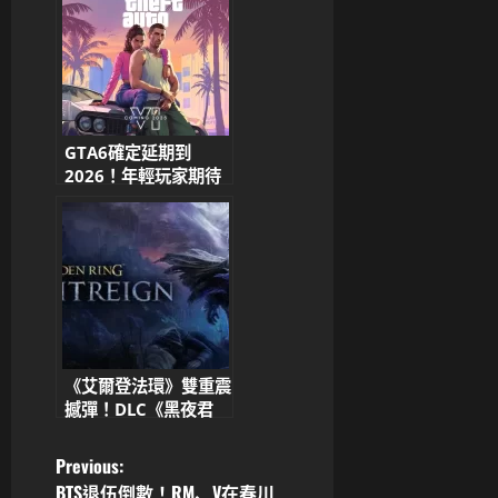
GTA6確定延期到
2026！年輕玩家期待
值爆表，品質值得等待
《艾爾登法環》雙重震
撼彈！DLC《黑夜君
臨》5/30上市 A24
洽談改編真人電影掀熱
P
Previous:
議
BTS退伍倒數！RM、V在春川