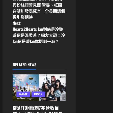
o
與粉絲短暫見面 智旻、柾國
在漣川發表感言 全員回歸倒
s
數引爆期待
Next:
t
Hearts2Hearts Ian到底是冷艷
n
系還是溫柔系？網友大戰：冷
Ian還是暖Ian你選哪一派？
a
v
RELATED NEWS
i
g
a
GAME
KPOP
t
KRAFTON衝刺7兆營收目
i