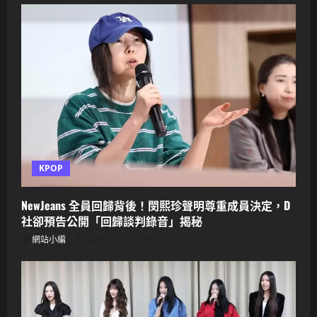
KPOP
NewJeans 全員回歸背後！閔熙珍聲明尊重成員決定，D
社卻預告公開「回歸談判錄音」揭秘
網站小編
2025 年 11 月 13 日