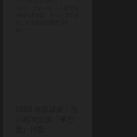
ADOR 目前對 Minji、
Hanni、Danielle 三人的復歸
意願態度保留，表示「正在確
認三位成員復歸意願的真
偽」。
ADOR 內部疑慮：擔
心再次出現「單方
面」行動