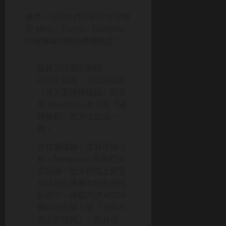
據悉，ADOR 內部對於立即接
受 Minji、Hanni、Danielle
的復歸聲明抱持猶豫態度：
復歸方式類似解約：
ADOR 認為，三位成員的
「單方面通報復歸」與去
年 NewJeans 單方面「通
報解約」的方式如出一
轍。
非自願復歸：業界普遍分
析，NewJeans 成員們決
定回歸，很大程度上是受
到法院在專屬合約有效性
訴訟中，連續判決 ADOR
勝訴的影響，是「不得不
為之的復歸」，而非自