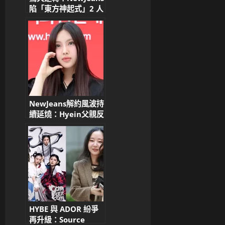
陷「東方神起式」2 人
組危機？傳 Hyein 父
親力挽狂瀾，說服
Haerin 回歸 ADOR
NewJeans解約風波持
續延燒：Hyein父親反
對解約，成員暖心回應
粉絲信
HYBE 與 ADOR 紛爭
再升級：Source