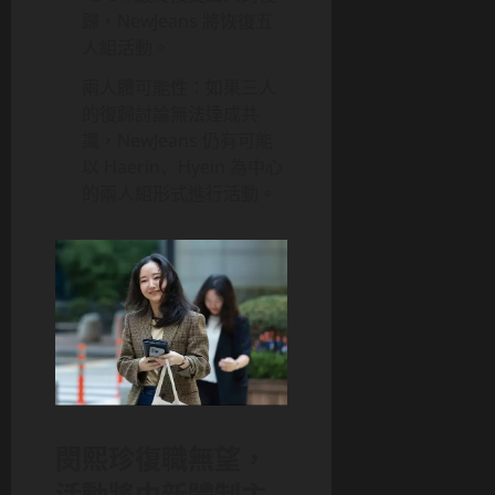
歸，NewJeans 將恢復五
人組活動。
兩人體可能性：如果三人
的復歸討論無法達成共
識，NewJeans 仍有可能
以 Haerin、Hyein 為中心
的兩人組形式進行活動。
閔熙珍復職無望，
活動將由新體制主