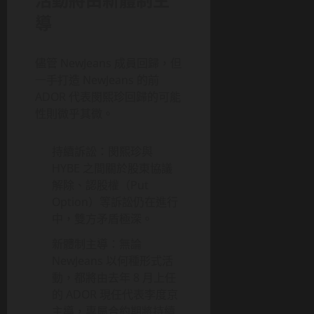
導
儘管 NewJeans 成員回歸，但
一手打造 NewJeans 的前
ADOR 代表閔熙珍回歸的可能
性則微乎其微。
持續訴訟：閔熙珍與
HYBE 之間關於股東協議
解除、認股權（Put
Option）等訴訟仍在進行
中，雙方矛盾極深。
新體制主導：無論
NewJeans 以何種形式活
動，都將由去年 8 月上任
的 ADOR 現任代表李度京
主導，專屬合約期將持續