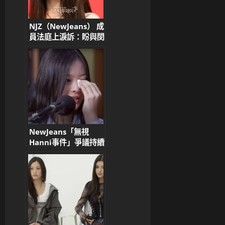
NJZ（NewJeans） 成
員法庭上淚訴：盼與閔
熙珍再合作 控訴
ADOR 與 HYBE 不公
待遇
NewJeans「無視
Hanni事件」爭議持續
發酵，韓網熱議不斷！