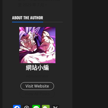
至 2029 年 7 月。
ABOUT THE AUTHOR
網站小編
Administrator
Visit Website
View All Posts