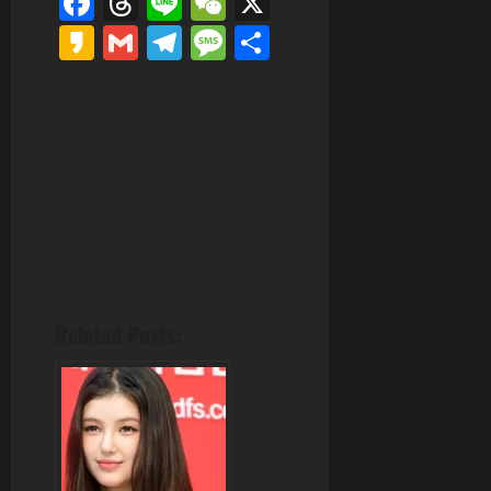
Facebook
Threads
Line
WeChat
X
Kakao
Gmail
Telegram
Message
分
享
Related Posts: