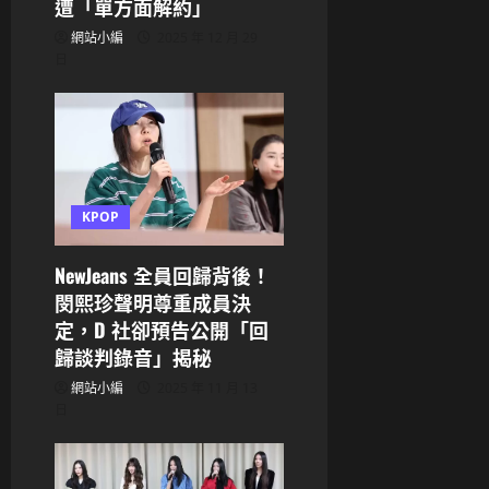
遭「單方面解約」
網站小編
2025 年 12 月 29
日
KPOP
NewJeans 全員回歸背後！
閔熙珍聲明尊重成員決
定，D 社卻預告公開「回
歸談判錄音」揭秘
網站小編
2025 年 11 月 13
日