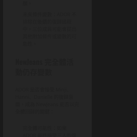
願。
未來條件變數：ADOR 不
排除在後續的復歸過程
中，三位成員可能會提出
其他附加條件或變數的可
能性。
NewJeans 完全體活
動仍存變數
ADOR 是否會接受 Minji、
Hanni、Danielle 的復歸意
願，成為 NewJeans 能否以完
全體回歸的關鍵：
完全體可能性：如果
ADOR 最終接受三人的復