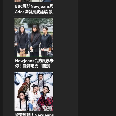
BBC專訪NewJeans與
Ador決裂風波延燒 談
ILLIT打招呼事件 韓網
友狠批：無知又自私
NewJeans合約風暴未
停！律師坦言「回歸
ADOR是唯一出路」
粉絲激論：革命還是妥
協？
驚天逆轉！NewJeans