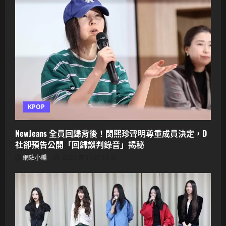
KPOP
NewJeans 全員回歸背後！閔熙珍聲明尊重成員決定，D
社卻預告公開「回歸談判錄音」揭秘
網站小編
2025 年 11 月 13 日