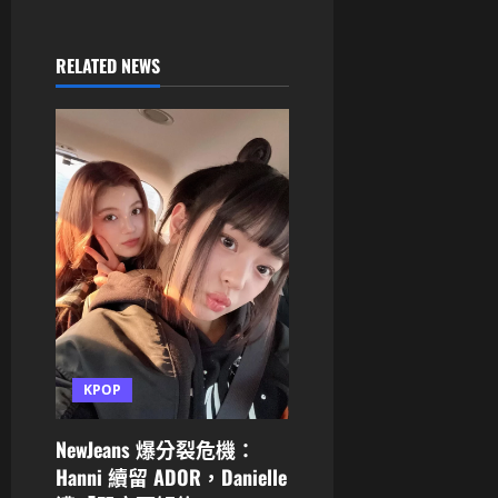
v
RELATED NEWS
i
g
a
t
i
o
n
KPOP
NewJeans 爆分裂危機：
Hanni 續留 ADOR，Danielle