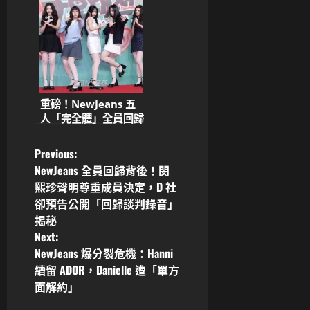
惡意報導
重磅！NewJeans 五
人「完全體」全員回歸
ADOR！Minji、
Hanni、Danielle 親
P
Previous:
發聲明：將以真摯音樂
NewJeans 全員回歸背後！閔
回報
o
熙珍聲明尊重成員決定，D 社
卻預告公開「回歸談判錄音」
s
揭秘
Next:
t
NewJeans 爆分裂危機：Hanni
n
續留 ADOR，Danielle 遭「單方
面解約」
a