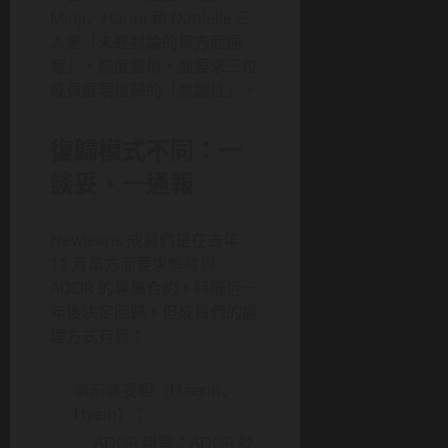
Minji、Hanni 和 Danielle 三
人是「未經討論的單方面通
報」，態度審慎，並要求三位
成員展現復歸的「真誠性」。
復歸模式不同：一
談妥、一通報
NewJeans 成員們是在去年
11 月單方面要求解除與
ADOR 的專屬合約，時隔近一
年後決定回歸，但成員們的處
理方式有異：
事前談妥組（Haerin、
Hyein）：
ADOR 證實：ADOR 於