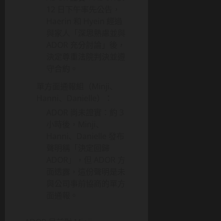
12 日下午率先公告，
Haerin 和 Hyein 經過
與家人「深思熟慮並與
ADOR 充分討論」後，
決定尊重法院判決並遵
守合約。
單方面通報組（Minji、
Hanni、Danielle）：
ADOR 尚未證實：約 3
小時後，Minji、
Hanni、Danielle 發布
聲明稱「決定回歸
ADOR」，但 ADOR 方
面透露，這份聲明是未
與公司事前協商的單方
面通報。