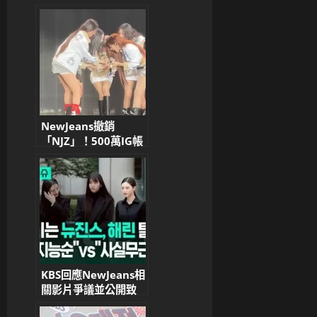
Music 提 NewJeans
簽約影片，駁斥閔熙珍
「親手選角」說
NewJeans撤銷
「NJZ」！500萬IG帳
號改名清空，連家長帳
號也換了
KBS回應NewJeans相
關影片爭議並公開致
歉：網友連署要求停止