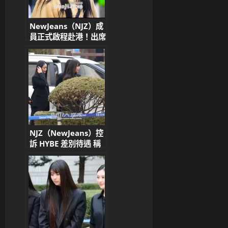
NewJeans（NJZ）成
員正式啟程赴港！出席
2025 Complex Con
引粉絲期待
NJZ（NewJeans）控
訴 HYBE 差別待遇 稱
「被當作消耗品」與
LE SSERAFIM 形成對
比