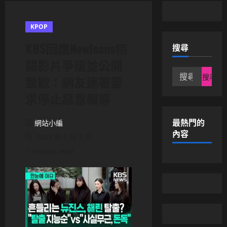
KPOP
KBS回應NewJeans相
搜尋
關影片爭議並公開
搜
致歉：網友連署要
尋
求停止惡意報導
關
鍵
字:
最熱門的
網站小編
內容
2025 年 5 月 3 日
1 minute read