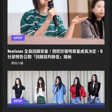
KPOP
NewJeans 全員回歸背後！閔熙珍聲明尊重成員決定，D
社卻預告公開「回歸談判錄音」揭秘
網站小編
2025 年 11 月 13 日
KPOP