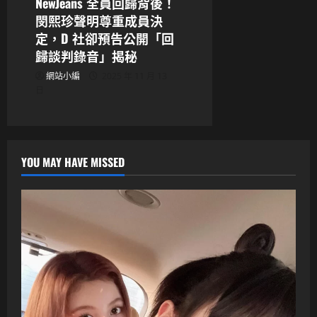
NewJeans 全員回歸背後！
閔熙珍聲明尊重成員決
定，D 社卻預告公開「回
歸談判錄音」揭秘
網站小編
2025 年 11 月 13
日
YOU MAY HAVE MISSED