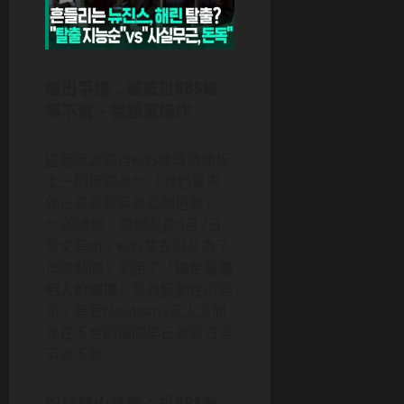
爆出爭議：觀眾批KBS報
導不實、標題黨操作
這起風波源自KBS觀眾請願板
上一則標題為**「我們要求
停止惡意報導並公開道歉」
**的請願。該網友於4月7日
發文指出，KBS某支影片為了
博取點閱，使用了「
逃走是聰
明人的選擇
」等具煽動性的語
句，儘管NewJeans家人之間
存在不合的傳聞早已被官方澄
清為不實。
粉絲怒火延燒：批KBS散