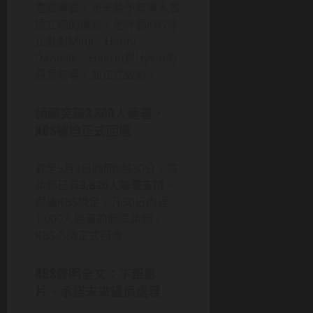
查證事實、也未給予當事人表
達立場的機會。他呼籲KBS停
止針對Minji、Hanni、
Danielle、Haerin與Hyein的
惡意報導，並正式致歉。
請願突破3,800人連署，
KBS被迫正式回應
截至5月2日晚間9點30分，該
請願已有
3,826人聯署支持
。
根據KBS規定，凡30日內達
1,000人連署的觀眾請願，
KBS必須正式回應。
KBS聲明全文：下架影
片、承諾未來謹慎處理