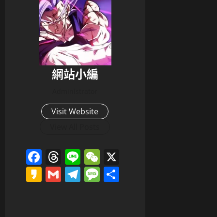
網站小編
Administrator
Visit Website
View All Posts
Facebook
Threads
Line
WeChat
X
Kakao
Gmail
Telegram
Message
分
享