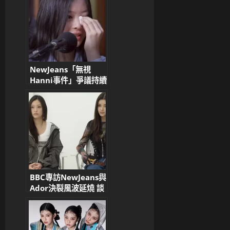
待遇
NewJeans「無視
Hanni事件」爭議持續
發酵，韓網熱議不斷！
BBC專訪NewJeans與
Ador決裂風波延燒 談
ILLIT打招呼事件 韓網
友狠批：無知又自私