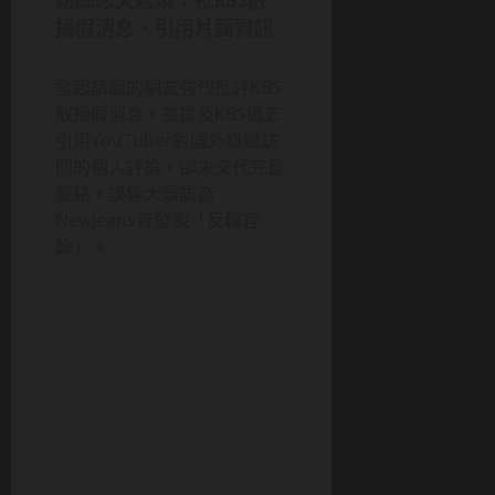
播假消息、引用片面資訊
發起請願的網友強烈批評KBS
散播假消息，並提及KBS過去
引用YouTuber對國外媒體訪
問的個人評論，卻未交代完整
脈絡，誤導大眾認為
NewJeans曾發表「
反韓言
論
」。