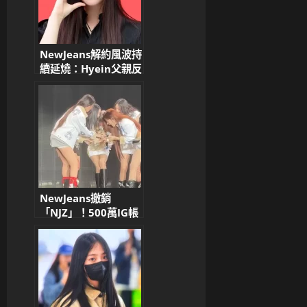
NewJeans解約風波持
續延燒：Hyein父親反
對解約，成員暖心回應
粉絲信
NewJeans撤銷
「NJZ」！500萬IG帳
號改名清空，連家長帳
號也換了