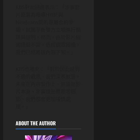
KBS對此回應表示：「涉事影
片原意為報導HYBE與
NewJeans間的專屬合約爭
議，試圖平衡雙方立場進行整
理與說明。然而，由於影片縮
圖措辭不當，造成觀眾困擾，
我們已經將該內容下架。」
KBS也補充：「對於因此感到
不適的觀眾，我們深表歉意。
未來在內容製作上，無論是影
片本身、字幕還是標題等細
節，我們都會更加謹慎處
理。」
ABOUT THE AUTHOR