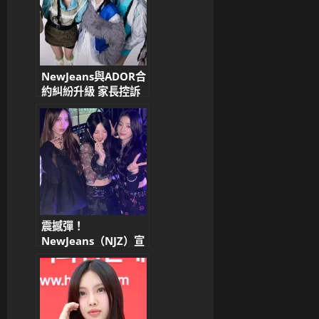
NewJeans與ADOR合
約糾紛升級 家長控訴
公司全面封鎖演藝活動
震撼彈！
NewJeans（NJZ）宣
布暫停活動，粉絲淚
崩：我們等你們回來！