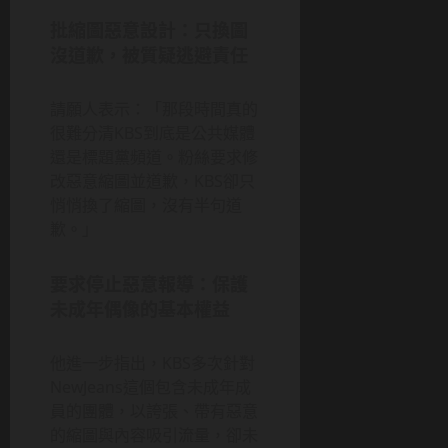
批縮圖惡意設計：只換圖
沒道歉，被質疑逃避責任
請願人表示：「那段時間真的
很難分清KBS到底是公共媒體
還是標題黨頻道。粉絲要求修
改惡意縮圖並道歉，KBS卻只
悄悄換了縮圖，沒有半句道
歉。」
要求停止惡意報導：保護
未成年偶像的基本權益
他進一步指出，KBS多次針對
NewJeans這個包含未成年成
員的團體，以誇張、帶有惡意
的縮圖與內容吸引流量，卻未