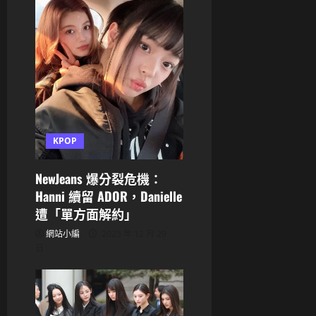
a
t
i
o
n
KPOP
NewJeans 爆分裂危機：
Hanni 續留 ADOR，Danielle
遭「單方面解約」
網站小編
2025 年 12 月 29
日