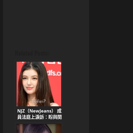
Related Posts:
NJZ（NewJeans） 成
員法庭上淚訴：盼與閔
熙珍再合作 控訴
ADOR 與 HYBE 不公