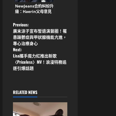
NewJeans合約糾紛升
級：Haerin父母意見
分歧，母親反對解約，
家庭法院介入裁決
P
Previous:
廣末涼子宣布暫退演藝圈！罹
o
患躁鬱症與甲狀腺機能亢進，
專心治療身心
s
Next:
Lisa攜手魔力紅推出新歌
t
〈Priceless〉MV！浪漫特務追
n
逐引爆話題
a
v
RELATED NEWS
i
g