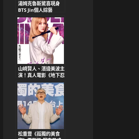
湯姆克魯斯驚喜現身
BTS Jin個人綜藝
《Run Jin》！韓國宣
傳《不可能的任務8》
引爆全球話題
山崎賢人、濱邊美波主
演！真人電影《地下忍
者》最新角色海報公開
松重豐《孤獨的美食