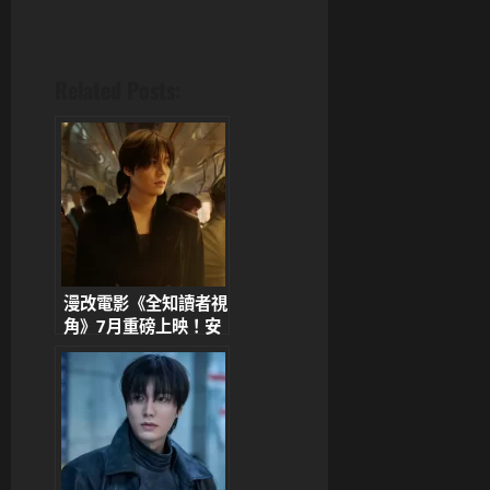
Related Posts:
漫改電影《全知讀者視
角》7月重磅上映！安
孝燮、李敏鎬、蔡秀
彬、金智秀
（Jisoo）、申承浩、
NANA主演 Jisoo角
色「用槍非刀」引發歷
史爭議