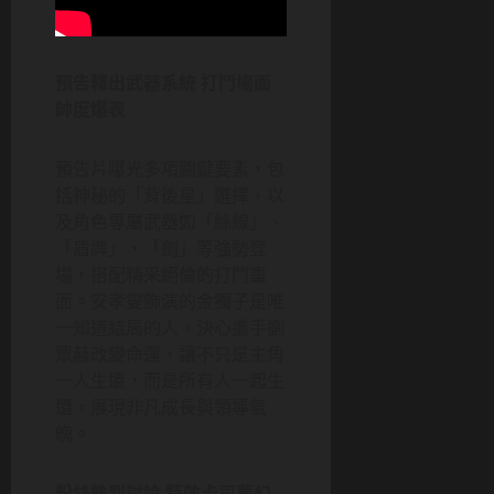
預告釋出武器系統 打鬥場面
帥度爆表
預告片曝光多項關鍵要素，包
括神秘的「背後星」選擇，以
及角色專屬武器如「絲線」、
「盾牌」、「劍」等強勢登
場，搭配精采絕倫的打鬥畫
面。安孝燮飾演的金獨子是唯
一知道結局的人，決心攜手劉
眾赫改變命運，讓不只是主角
一人生還，而是所有人一起生
還，展現非凡成長與領導氣
魄。
粉絲熱烈討論 特效卡司夢幻