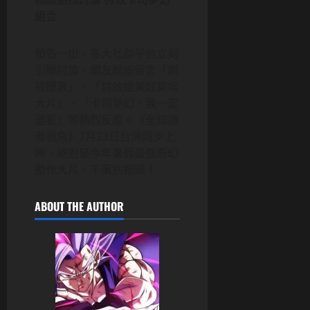
組合
預告一出，各大社群平台立刻
引爆討論，網友紛紛留言「期
待爆表」、「特效媲美好萊塢
大片」、「卡司夢幻，我一定
要看」等熱烈反應。《全知讀
者視角》7月23日台灣同步上
映，絕對是今年暑假最強奇幻
動作大片，千萬別錯過！
ABOUT THE AUTHOR