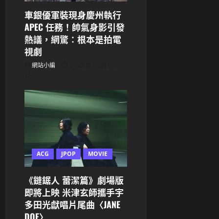
i
車銀優軍裝現身慶州執行
o
APEC 任務！帥氣身影引發
熱議，網驚：根本是拍電
n
視劇
網站小編
2025 年 10 月 30
日
ACG
JPOP
MOVIE
《鏈鋸人 蕾潔篇》劇場版
即將上映 米津玄師攜手宇
多田光獻唱片尾曲〈JANE
DOE〉