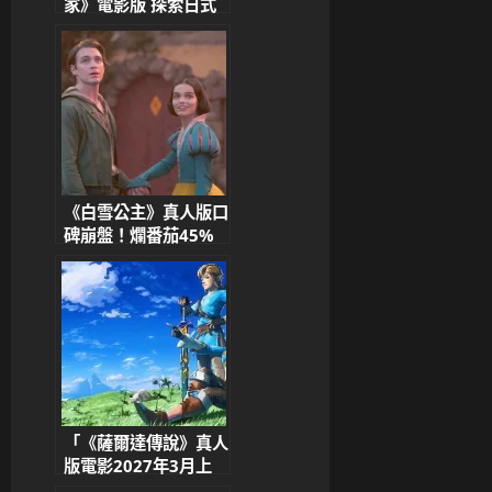
家》電影版 探索日式
神祕之湯 台灣夜市美
食也成亮點
《白雪公主》真人版口
碑崩盤！爛番茄45%
開局，迪士尼翻拍作品
再陷爭議
「《薩爾達傳說》真人
版電影2027年3月上
映！任天堂×索尼影業