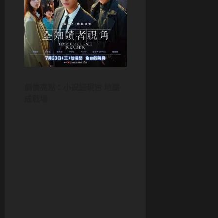
劇情亮點：小說變現實 地鐵
成戰場