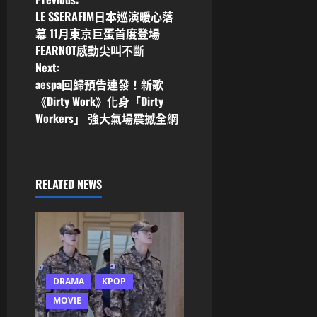
P
LE SSERAFIM日本巡演暖心落
o
幕 11月東京巨蛋首度登場
FEARNOT感動尖叫不斷
s
Next:
aespa回歸預告連發！新歌
t
《Dirty Work》化身「Dirty
n
Workers」 強大氣場震撼全網
a
v
RELATED NEWS
i
g
a
DRAMA
KPOP
t
MOVIE