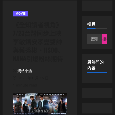
MOVIE
《全知讀者視角》
搜尋
7/23台灣同步上映
搜
李敏鎬安孝燮雙帥
尋
與蔡秀彬、JISOO、
關
鍵
NANA引爆粉絲期待
字:
最熱門的
內容
網站小編
2025 年 6 月 16 日
1 minute read