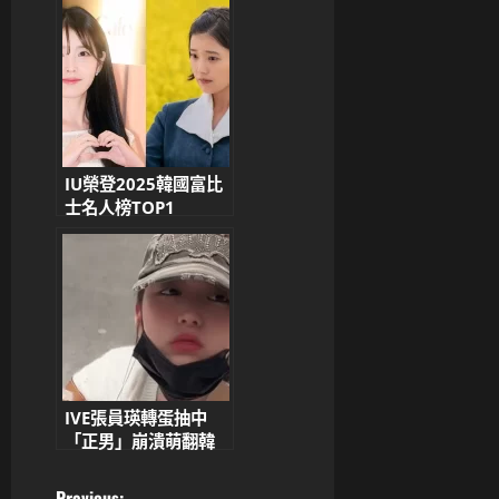
聯手打造」
IU榮登2025韓國富比
士名人榜TOP1
Aespa、
SEVENTEEN、
BLACKPINK全員solo
強勢入榜
IVE張員瑛轉蛋抽中
「正男」崩潰萌翻韓
網 正男成女偶像最討
厭角色引爆日網友話題
Previous: