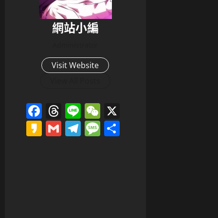
網站小編
Administrator
Visit Website
View All Posts
Facebook
Threads
Line
WeChat
X
Kakao
Gmail
Telegram
Message
分
享