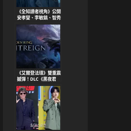
《全知讀者視角》公開
安孝燮、李敏鎬、智秀
等主演新劇照！7月韓
國盛大上映
《艾爾登法環》雙重震
撼彈！DLC《黑夜君
臨》5/30上市 A24
洽談改編真人電影掀熱
議