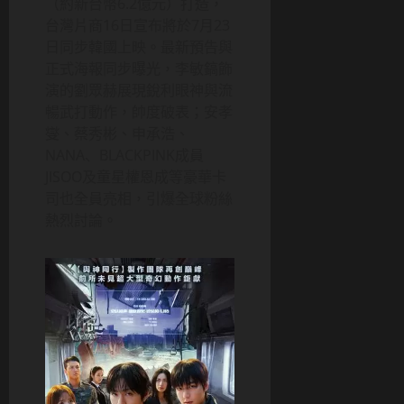
（約新台幣6.2億元）打造，
台灣片商16日宣布將於7月23
日同步韓國上映。最新預告與
正式海報同步曝光，李敏鎬飾
演的劉眾赫展現銳利眼神與流
暢武打動作，帥度破表；安孝
燮、蔡秀彬、申承浩、
NANA、BLACKPINK成員
JISOO及童星權恩成等豪華卡
司也全員亮相，引爆全球粉絲
熱烈討論。