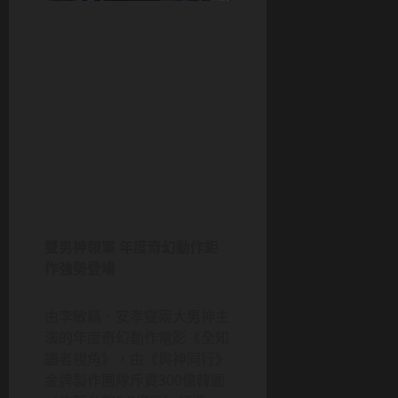
雙男神領軍 年度奇幻動作鉅
作強勢登場
由李敏鎬、安孝燮兩大男神主
演的年度奇幻動作電影《全知
讀者視角》，由《與神同行》
金牌製作團隊斥資300億韓圜