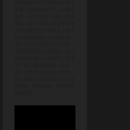
電影改編自超人氣網路小說與
漫畫，劇情描述平凡上班族金
獨子（安孝燮飾）是唯一閱讀
網路小說《在滅亡的世界中存
活的三種方法》的讀者。當他
在地鐵車廂讀完小說最終話
時，小說場景瞬間化為現實，
地鐵車廂變成人間煉獄，巨大
怪物肆虐城市，並出現「您收
到了第一個主線任務」的訊
息。熟悉的小說角色紛紛登
場，牽動世界命運的小說主角
劉眾赫（李敏鎬飾）開始照著
劇情行動。