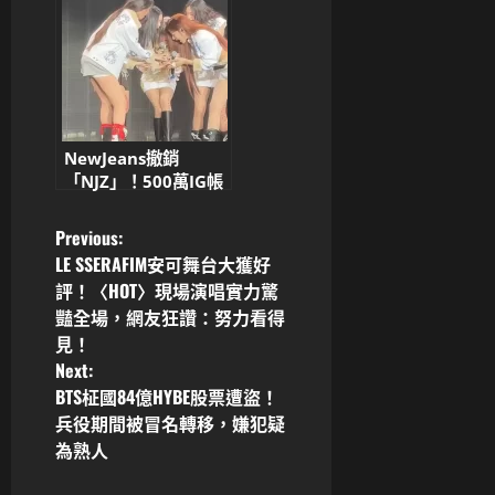
NewJeans撤銷
「NJZ」！500萬IG帳
號改名清空，連家長帳
號也換了
P
Previous:
LE SSERAFIM安可舞台大獲好
o
評！〈HOT〉現場演唱實力驚
豔全場，網友狂讚：努力看得
s
見！
Next:
t
BTS柾國84億HYBE股票遭盜！
n
兵役期間被冒名轉移，嫌犯疑
為熟人
a