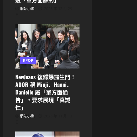
網站小編
2025 年 12 月 29
日
KPOP
NewJeans 復歸爆羅生門！
ADOR 稱 Minji、Hanni、
Danielle 屬「單方面通
告」，要求展現「真誠
性」
網站小編
2025 年 11 月 13
日