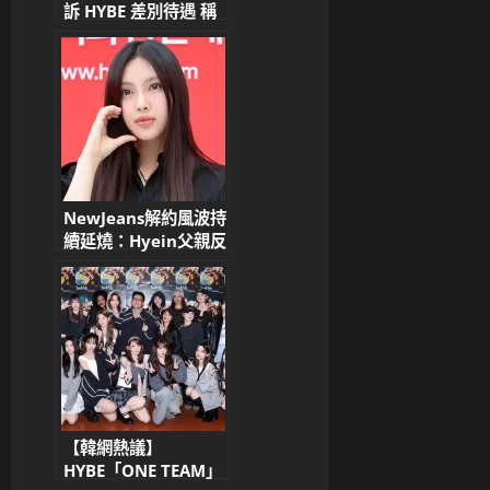
訴 HYBE 差別待遇 稱
「被當作消耗品」與
LE SSERAFIM 形成對
比
NewJeans解約風波持
續延燒：Hyein父親反
對解約，成員暖心回應
粉絲信
【韓網熱議】
HYBE「ONE TEAM」