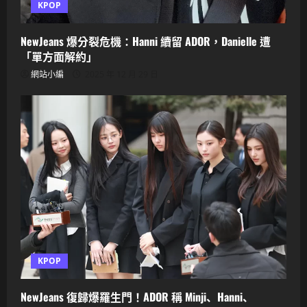
KPOP
NewJeans 爆分裂危機：Hanni 續留 ADOR，Danielle 遭
「單方面解約」
網站小編
2025 年 12 月 29 日
KPOP
NewJeans 復歸爆羅生門！ADOR 稱 Minji、Hanni、