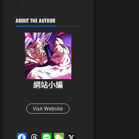
擾。
ABOUT THE AUTHOR
網站小編
Administrator
Visit Website
View All Posts
Facebook
Threads
Line
WeChat
X