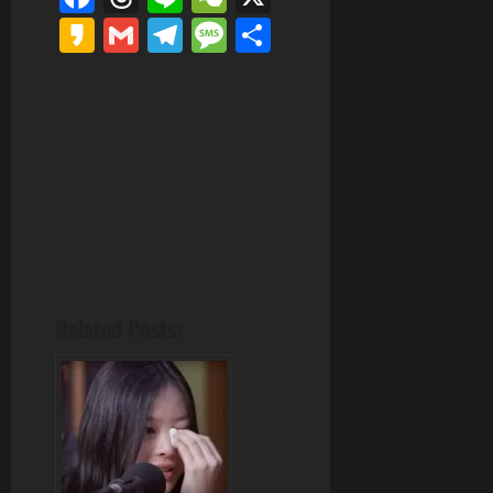
Kakao
Gmail
Telegram
Message
分
享
Related Posts: