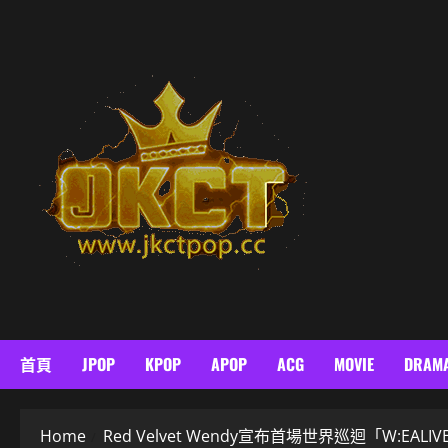
Skip
to
content
首頁
JPOP
KPOP
APOP
ACG
MOVIE
DRAM
Home
Red Velvet Wendy宣布首場世界巡迴「W:E