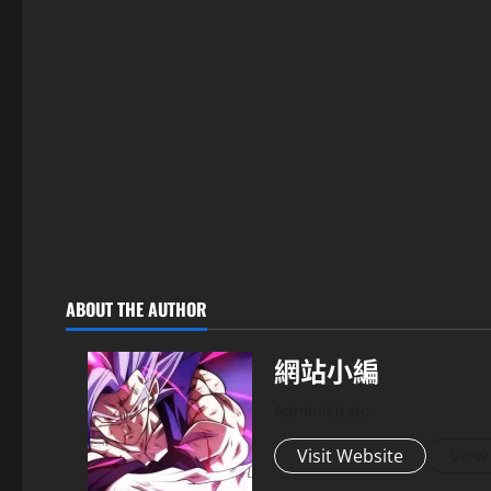
ABOUT THE AUTHOR
網站小編
Administrator
Visit Website
View 