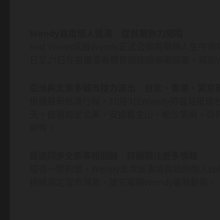
Wendy首度個人巡演 從首爾熱力開唱
Red Velvet成員Wendy正式公開將舉辦人生中
日至21日在首爾長春體育館連續兩場開跑，揭開We
亞洲與北美多城市接力演出 台北、香港、東京
根據最新巡演行程，10月3日Wendy將首站抵達
天。接著跨足北美，安排舊金山、帕沙第納、亞
期待。
首巡同步全新專輯回歸 持續關注更多情報
值得一提的是，Wendy此次巡演將與她的個人s
持續鎖定官方消息，搶先掌握Wendy最新動態。