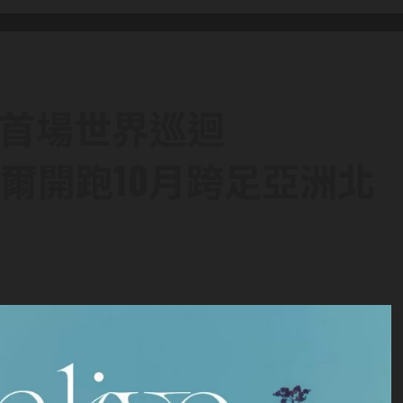
dy宣布首場世界巡迴
月首爾開跑10月跨足亞洲北