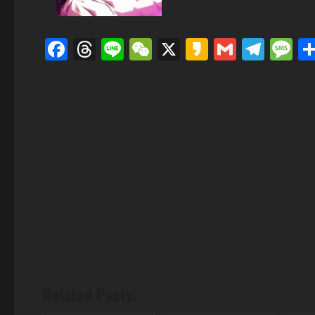
Facebook
Threads
Line
WeChat
X
Kakao
Gmail
Tele
M
Related Posts: