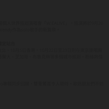
首場個人世界巡迴演唱會「W:EALIVE」。巡演將於9月20
ndy作為solo歌手的新篇章。
確定站台
台北，10月5日香港，10月22日至23日則在東京連唱兩
特蘭大、芝加哥、布魯克林等多個城市巡迴，粉絲熱情
olo專輯同步回歸，雙重驚喜令人期待。歌迷朋友們不妨