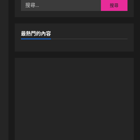
搜
尋
關
鍵
字:
最熱門的內容