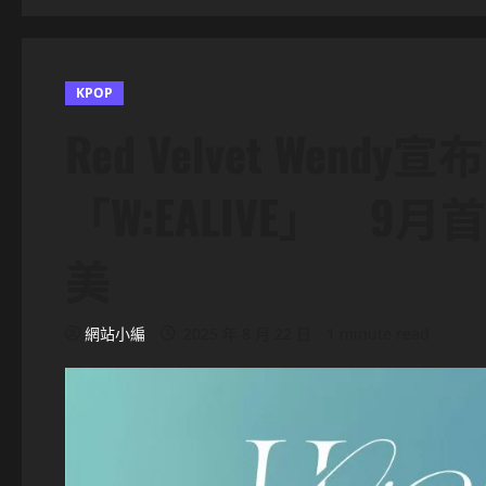
KPOP
Red Velvet Wen
「W:EALIVE」 9
美
網站小編
2025 年 8 月 22 日
1 minute read