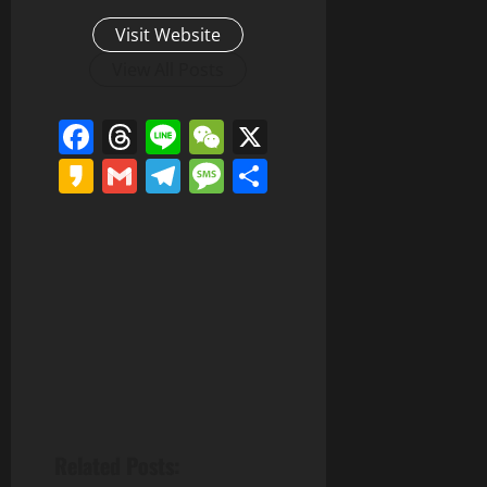
Visit Website
View All Posts
Facebook
Threads
Line
WeChat
X
Kakao
Gmail
Telegram
Message
分
享
Related Posts: