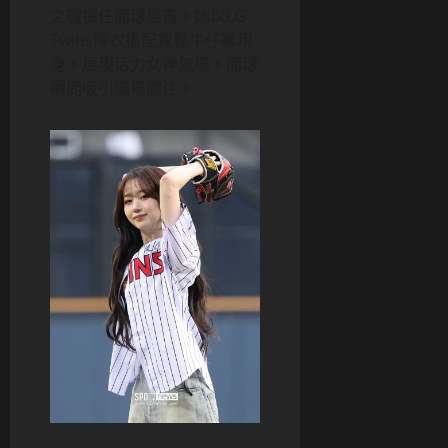
之戰擔任開球嘉賓。她以LG
Twins隊衣搭配寬鬆牛仔褲現
身，展現活力女神氣場，開球
瞬間吸引滿場關注。