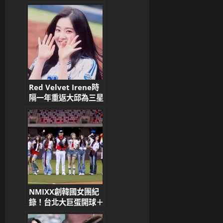
Red Velvet Irene時
隔一年重返大邱為三星
獅開球 大邱女神「三
代第一神顏」登熱搜引
爆中韓討論
NMIXX創韓國女團紀
錄！台北大巨蛋開球＋
賽後開唱 徐若熙「嬌