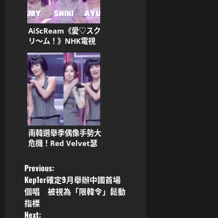
AiScReam《愛♡スク
リ～ム！》NHK電視
首秀掀爆洗腦旋風 迷
因狂潮紅到全世界
南韓選舉季偶像手勢大
危機！Red Velvet瑟
琪險陷「政治站隊」
Irene神救援、
P
Previous:
NMIXX薛侖V手勢秒
Kep1er確定9月舉辦中國首場
切換、太妍曼谷和平手
o
個唱 被視為「限韓令」鬆動
勢秒收手、ILLIT 沅禧
指標
全手指化解尷尬 粉絲
s
Next:
笑中帶心疼