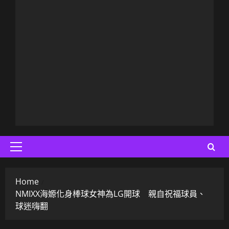
Primary
Menu
Home
NMIXX海嫄化身棒球女神為LG開球 親自祝福球員、
球迷嗨翻