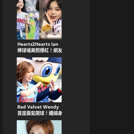
羞」合照引爆全場
Hearts2Hearts Ian
棒球場美照爆紅！網友
狂讚：天生偶像、顏值
爆表
Red Velvet Wendy
首度霸氣開球！纖細身
姿驚艷釜山社稷棒球場