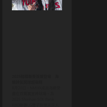
2025韓職聯賽首爾登場 海
嫄帥氣開球超吸睛
8月20日，NMIXX成員海嫄受
邀在首爾蠶室棒球場，為
2025 Shinhan SOL Bank
KBO聯賽LG雙子對樂天巨人