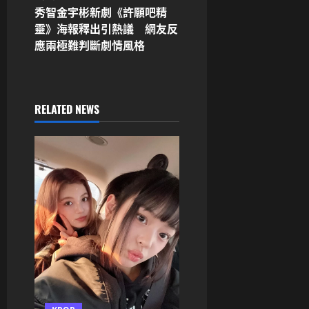
秀智金宇彬新劇《許願吧精
t
靈》海報釋出引熱議 網友反
n
應兩極難判斷劇情風格
a
v
RELATED NEWS
i
g
a
t
i
o