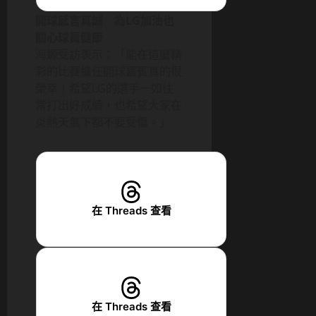
開球感言真誠 為LG加油也
關心球員健康
海嫄受訪表示：「能在這麼精
彩的比賽擔任開球嘉賓真的很
榮幸！希望LG的選手一如往
常打出好成績，也希望大家在
炎熱天氣下都不要受傷。」
在 Threads 查看
在 Threads 查看