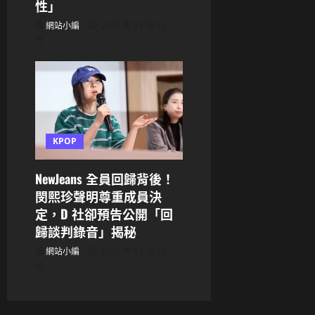
性」
網站小編
2025 年 11 月 13
日
KPOP
NewJeans 全員回歸背後！
閔熙珍聲明尊重成員決
定，D 社卻預告公開「回
歸談判錄音」揭秘
網站小編
2025 年 11 月 13
日