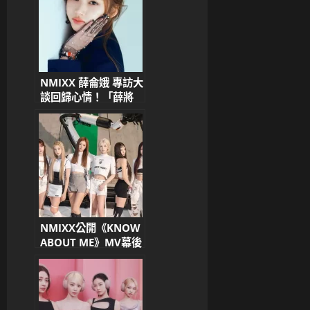
NMIXX 薛侖娥 專訪大
談回歸心情！「薛將
軍」暱稱背後藏暖心故
事
NMIXX公開《KNOW
ABOUT ME》MV幕後
花絮，回歸熱潮持續升
溫！