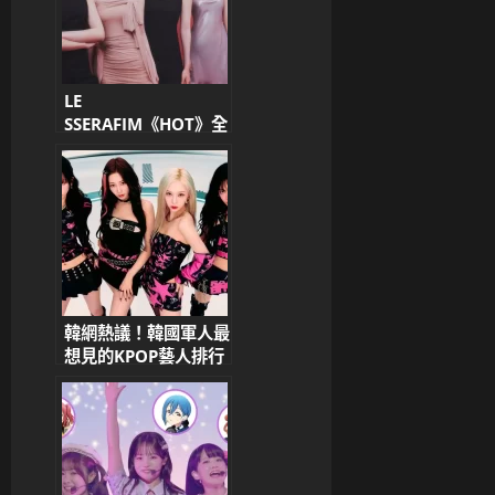
LE
SSERAFIM《HOT》全
球發威 橫掃
Billboard、Spotify
多項排行榜
韓網熱議！韓國軍人最
想見的KPOP藝人排行
榜TOP10出爐！
aespa奪冠、IU、
fromis_9人氣超高 唯
一男藝人BTS超吸睛