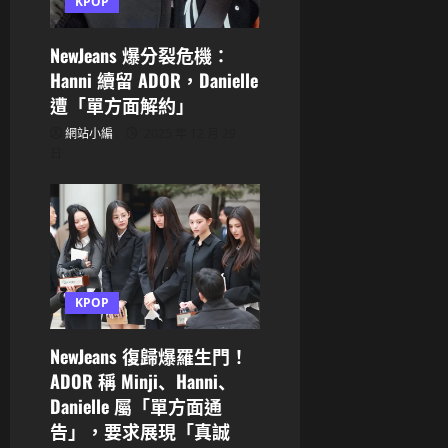
n
KPOP
NewJeans 爆分裂危機：
Hanni 續留 ADOR，Danielle
遭「單方面解約」
網站小編
2025 年 12 月 29
日
KPOP
NewJeans 復歸爆羅生門！
ADOR 稱 Minji、Hanni、
Danielle 屬「單方面通
告」，要求展現「真誠