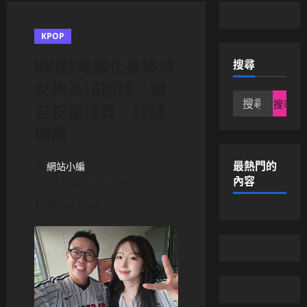
KPOP
NMIXX海嫄化身棒球
搜尋
女神為LG開球 親
搜
自祝福球員、球迷
尋
嗨翻
關
鍵
字:
最熱門的
網站小編
內容
2025 年 8 月 21 日
1 minute read