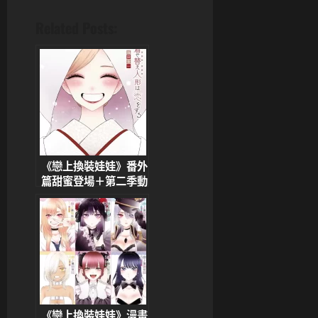
Related Posts:
《戀上換裝娃娃》番外
篇甜蜜登場＋第二季動
畫開播！新婚爆笑日
常、兔女郎海夢全新造
型搶先看
《戀上換裝娃娃》漫畫