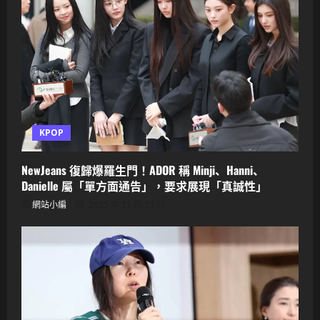
KPOP
NewJeans 復歸爆羅生門！ADOR 稱 Minji、Hanni、
Danielle 屬「單方面通告」，要求展現「真誠性」
網站小編
2025 年 11 月 13 日