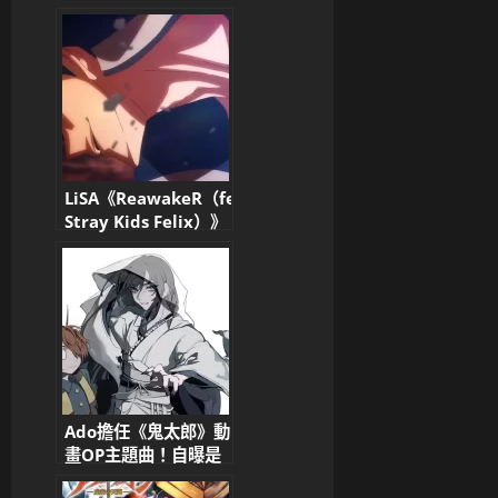
版最新宣傳預告與主視
覺圖公開！4月5日正
式開播
LiSA《ReawakeR（feat.
Stray Kids Felix）》
× 動畫《我獨自升級
第二季》聯動影片公
開！
Ado擔任《鬼太郎》動
畫OP主題曲！自曝是
「鬼太郎超級粉絲」：