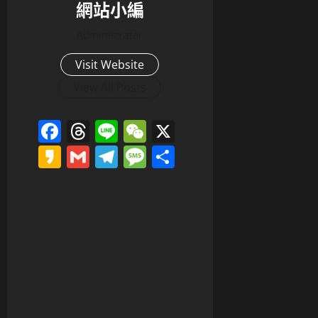
網站小編
Administrator
Visit Website
View All Posts
Facebook
Threads
Line
WeChat
X
Kakao
Gmail
Telegram
Message
分
享