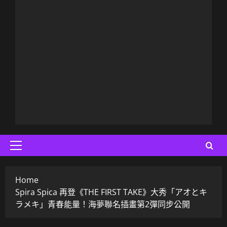
Primary
Menu
Home
Spira Spica 再登《THE FIRST TAKE》大秀「アオとキ
ラメキ」青春能量！海夢聯名插畫第2彈同步公開