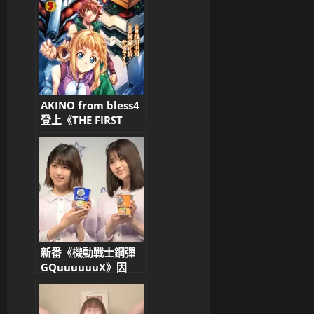
「鬼太郎總在我腦海中
守護著害怕黑夜與噩夢
的我」
AKINO from bless4
登上《THE FIRST
TAKE》 獻唱《創聖
的大天使》OP主題曲
阿姨洗鐵路
新番《機動戰士鋼彈
GQuuuuuuX》因
「乃木坂46彩蛋」引
爆炎上！粉絲兩極熱
議：致敬還是亂入？