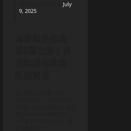
(@kisekoi_anime)
July
9, 2025
海夢聯名插畫
第2彈公開！再
現幹葉唱歌姿
態超驚喜
為了慶祝這次再登《THE
FIRST TAKE》，官方也同步
公開由《戀上換裝娃娃》總作
畫監督山崎淳老
師
繪製的
**「海夢 × Spira Spica」限
定插畫第2彈**！