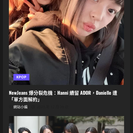
KPOP
NewJeans 爆分裂危機：Hanni 續留 ADOR，Danielle 遭
「單方面解約」
網站小編
2025 年 12 月 29 日