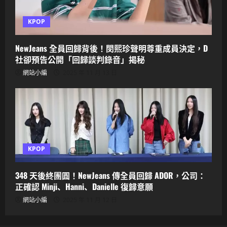
KPOP
NewJeans 全員回歸背後！閔熙珍聲明尊重成員決定，D
社卻預告公開「回歸談判錄音」揭秘
網站小編
2025 年 11 月 13 日
KPOP
348 天後終團圓！NewJeans 傳全員回歸 ADOR，公司：
正確認 Minji、Hanni、Danielle 復歸意願
網站小編
2025 年 11 月 12 日