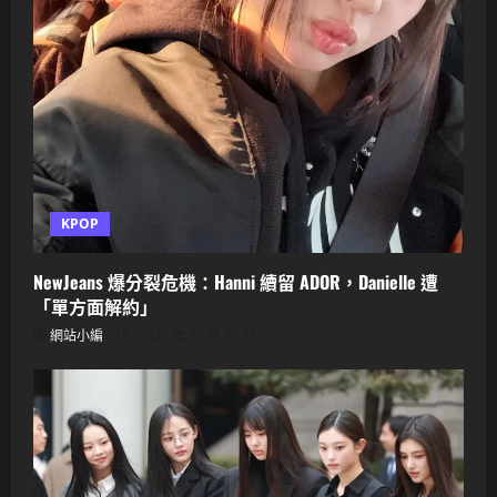
全
開
不
停
歇
KPOP
NewJeans 爆分裂危機：Hanni 續留 ADOR，Danielle 遭
「單方面解約」
網站小編
2025 年 12 月 29 日