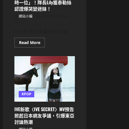
台
時一位」！隊長Lily獲泰勒絲
升
認證爆哭變迷妹！
級，
六
網站小編
2025 年 10 月 28
成
員
日
SOLO
曲
K-POP 實力女團 NMIXX 氣
全
球
首
Read
Read More
公
more
開
about
NMIXX
再
寫
新
紀
錄！
《Blue
Valentine》
首
度
KPOP
達
成
「四
榜
IVE新歌〈IVE SECRET〉MV預告
即
掀起日本網友爭議，引爆東亞
時
一
討論熱潮
位」！
隊