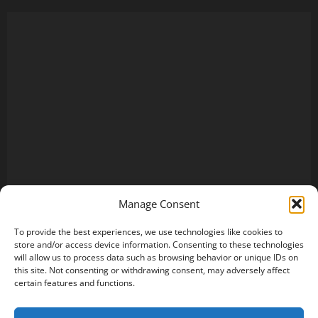
Manage Consent
To provide the best experiences, we use technologies like cookies to
store and/or access device information. Consenting to these technologies
will allow us to process data such as browsing behavior or unique IDs on
this site. Not consenting or withdrawing consent, may adversely affect
certain features and functions.