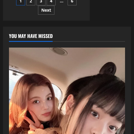
文
1
2
3
4
...
6
總
動
員！
Next
章
IVE
8
月
分
底
強
勢
YOU MAY HAVE MISSED
頁
回
歸，
《REBEL
HEART》
獲
選
2025
最
佳
K-
POP
之
一，
KiiiKiii、
Monsta
X、
IDID
接
力
登
場，
火
力