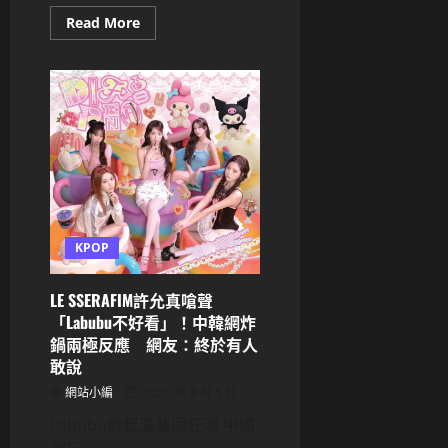
潮
Read
Read More
more
about
夢
回
PRODUCE48！
張
員
瑛
vs
宮
脇
咲
良
《2025
K
World
KPOP
Dream
Awards》
女
LE SSERAFIM許允真嗆聲
子
Solo
「Labubu不好看」！中韓網炸
人
鍋兩極反應 網友：終於有人
氣
獎
敢說
激
戰
網站小編
2025 年 8 月 5 日
開
打
Labubu掀起演藝圈狂潮 中國