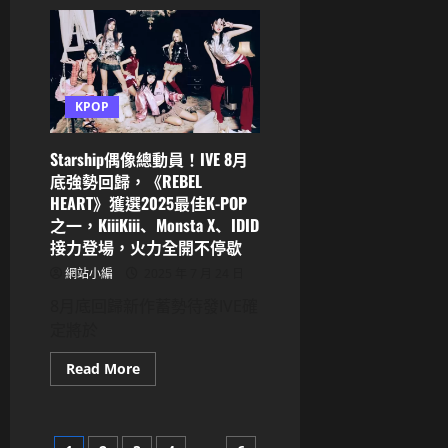
IVE
驚
喜
釋
出
新
曲
片
KPOP
段！
預
告
Starship偶像總動員！IVE 8月
8
月
底強勢回歸，《REBEL
強
勢
HEART》獲選2025最佳K-POP
回
之一，KiiiKiii、Monsta X、IDID
歸
安
接力登場，火力全開不停歇
兪
真
網站小編
2025 年 7 月 24 日
台
上
8月底回歸新作蓄勢待發IVE確
爆
料
定將於
再
掀
Read
話
Read More
more
題
about
Starship
偶
像