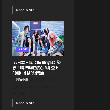
潮玩
Read
Read More
more
about
LE
SSERAFIM
許
允
真
嗆
聲
「Labubu
不
KPOP
好
看」！
中
韓
IVE日本三專《Be Alright》發
網
行！瞄準樂壇核心 9月登上
炸
鍋
ROCK IN JAPAN舞台
兩
極
網站小編
2025 年 7 月 31 日
反
應
睽違11個月回歸日本 推出全
網
友：
新專輯I
終
於
有
Read
Read More
人
more
敢
about