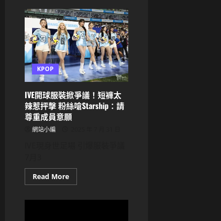
說
IVE
日
本
三
專
《Be
Alright》
發
行！
瞄
KPOP
準
樂
壇
IVE開球服裝掀爭議！短褲太
核
心
辣惹抨擊 粉絲嗆Starship：請
9
尊重成員意願
月
登
上
網站小編
2025 年 7 月 31 日
ROCK
IN
IVE現身世足場 引爆服裝爭議
JAPAN
7月3
舞
台
Read
Read More
more
about
IVE
開
球
服