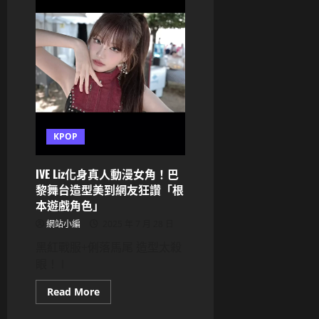
裝
掀
爭
議！
短
褲
太
辣
惹
抨
擊
粉
絲
嗆
KPOP
Starship：
請
尊
IVE Liz化身真人動漫女角！巴
重
成
黎舞台造型美到網友狂讚「根
員
本遊戲角色」
意
願
網站小編
2025 年 7 月 28 日
黑紅戰服+俐落馬尾 造型太殺
眼！ I
Read
Read More
more
about