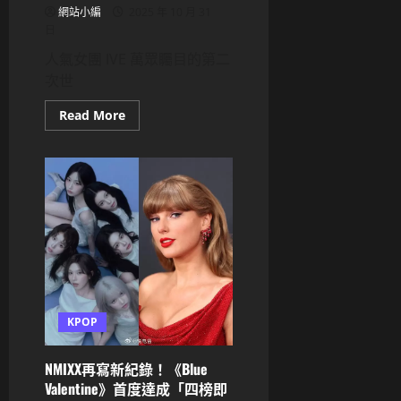
網站小編
2025 年 10 月 31
日
人氣女團 IVE 萬眾矚目的第二
次世
Read
Read More
more
about
IVE
世
界
巡
演
《SHOW
WHAT
I
AM》
首
爾
三
場
門
KPOP
票
售
罄！
Live
NMIXX再寫新紀錄！《Blue
Band
Valentine》首度達成「四榜即
舞