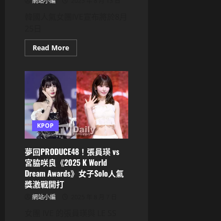
網站小編
2025 年 8 月 13 日
長
Lily
韓國人氣女團IVE宣布將於8月
獲
泰
25日
勒
絲
認
Read
Read More
證
more
爆
about
哭
IVE
變
新
迷
歌
妹！
〈IVE
SECRET〉
MV
預
告
掀
KPOP
起
日
本
夢回PRODUCE48！張員瑛 vs
網
友
宮脇咲良《2025 K World
爭
議，
Dream Awards》女子Solo人氣
引
獎激戰開打
爆
東
網站小編
2025 年 8 月 7 日
亞
討
女團 IVE 的張員瑛與 LE SS
論
熱