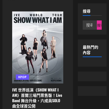
搜尋
搜
尋
關
鍵
字:
最熱門的
內容
KPOP
IVE 世界巡演《SHOW WHAT I
AM》首爾三場門票售罄！Live
Band 舞台升級，六成員SOLO
曲全球首公開