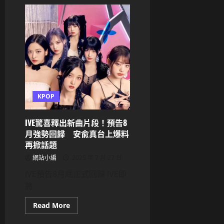
IVE
Liz
化
身
真
人
動
漫
女
角！
巴
黎
舞
台
KPOP
造
型
美
到
IVE驚喜釋出新曲片段！預告8
網
月強勢回歸 安兪真台上爆料
友
狂
再掀話題
讚
「根
網站小編
2025 年 7 月 27 日
本
遊
IVE預告8月底正式回歸 IVE即
戲
角
將
色」
Read
Read More
more
about