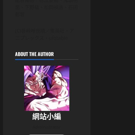
配音陣容：花江夏樹、鬼頭明
里、下野紘、松岡禎丞、石田
彰等
(C)吾峠呼世晴／集英社・ア
ニプレックス・ufotable
ABOUT THE AUTHOR
網站小編
Administrator