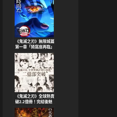
《鬼滅之刃》無限城篇
第一章「猗窩座再臨」
正式預告公開！7/18
正式上映
《鬼滅之刃》全球熱賣
破2.2億冊！完結後魅
力依舊爆棚 集英社
讚：「人氣無人能敵」