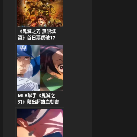
《鬼滅之刃 無限城
篇》首日票房破17
億！全日本陷入鬼滅狂
潮「電影院爆滿、地獄
打卡點引朝聖」
MLB聯手《鬼滅之
刃》釋出超熱血動畫
大谷翔平「打擊之呼
吸」震撼全場