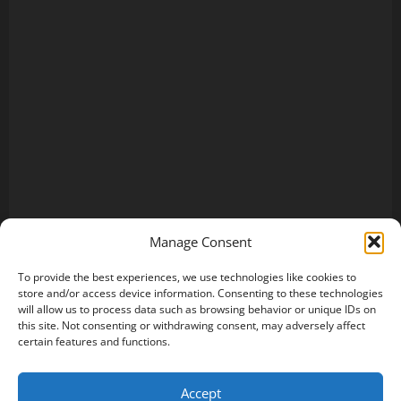
Manage Consent
To provide the best experiences, we use technologies like cookies to
store and/or access device information. Consenting to these technologies
will allow us to process data such as browsing behavior or unique IDs on
this site. Not consenting or withdrawing consent, may adversely affect
certain features and functions.
Accept