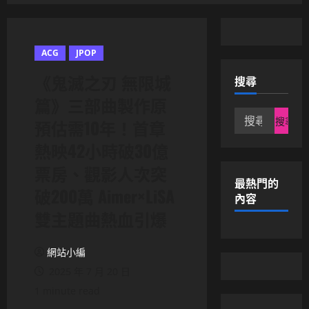
ACG
JPOP
《鬼滅之刃 無限城
搜尋
篇》三部曲製作原
搜
預估需10年！首章
尋
熱映42小時破30億
關
鍵
票房、觀影人次突
字:
最熱門的
破200萬 Aimer×LiSA
內容
雙主題曲熱血引爆
網站小編
2025 年 7 月 20 日
1 minute read