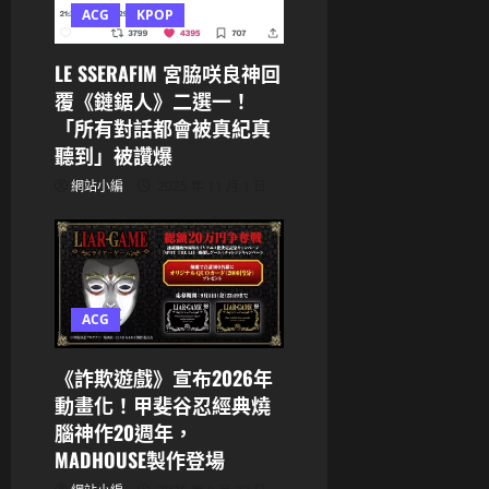
ACG
KPOP
LE SSERAFIM 宮脇咲良神回
覆《鏈鋸人》二選一！
「所有對話都會被真紀真
聽到」被讚爆
網站小編
2025 年 11 月 1 日
ACG
《詐欺遊戲》宣布2026年
動畫化！甲斐谷忍經典燒
腦神作20週年，
MADHOUSE製作登場