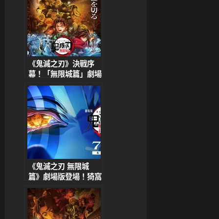
《鬼滅之刃》決戰序
幕！「無限城篇」劇場
版第一章2025年7月上
映
《鬼滅之刃 無限城
篇》劇場版登場！猗窩
座主角級回歸 引爆觀
眾淚腺與熱血