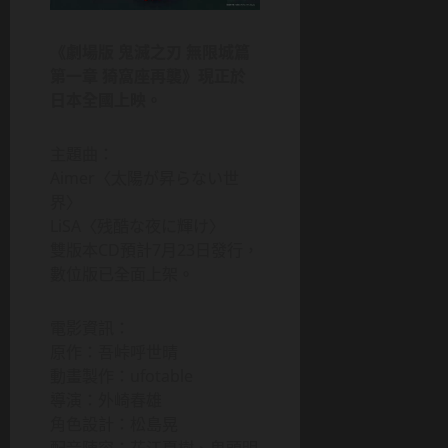
《劇場版 鬼滅之刃 無限城篇
第一章 猗窩座再襲》現正於
日本全國上映。
主題曲：
Aimer〈太陽が昇らない世
界〉
LiSA〈残酷な夜に輝け〉
雙版本CD預計7月23日發行，
數位版已全面上架。
電影資訊：
原作：吾峠呼世晴
動畫製作：ufotable
導演：外崎春雄
角色設計：松島晃