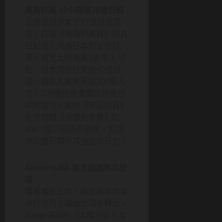
票房狂飆 42小時破30億日圓
上映首日即奪下17億日圓票
房，打破《無限列車篇》的首
日紀錄，成為日本影史新冠
軍。截至上映後第3天早上10
點，日本票房已突破40億日
圓，觀影人數更衝破200萬人
次，500萬份限量觀影特典也
即將發完。雖然《無限城篇》
能否超越《無限列車篇》的
404.3億日圓仍待觀察，但首
波反應已顯示其強勁號召力。
Aimer×LiSA 雙主題曲熱血登
場
隨著電影上映，兩首為本作量
身打造的主題曲也同步釋出。
Aimer演唱的〈太陽が昇らな