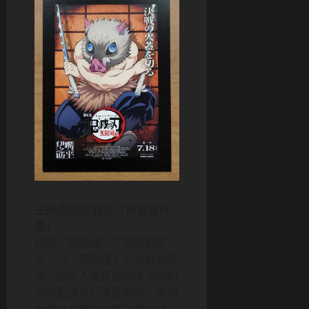
三部曲起點 就在「猗窩座再
襲」
這場「無限城」三部曲的序
幕，以「猗窩座」之名掀起高
潮。這位人氣反派與炭治郎的
宿命對決早已備受期待，劇場