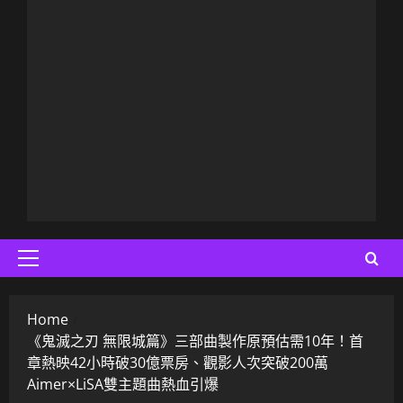
Primary
Menu
Home
《鬼滅之刃 無限城篇》三部曲製作原預估需10年！首
章熱映42小時破30億票房、觀影人次突破200萬
Aimer×LiSA雙主題曲熱血引爆