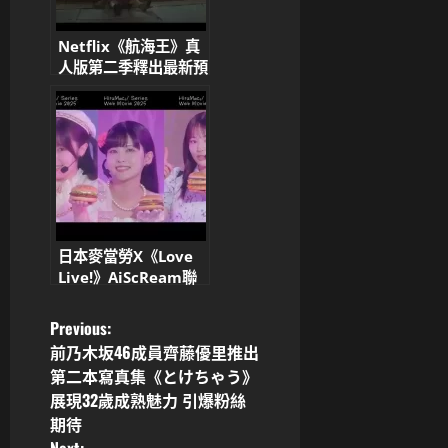
Netflix《航海王》真
人版第二季釋出最新預
告！喬巴3DCG造型超
還原 網友狂讚「比預
期還可愛」
日本麥當勞X《Love
Live!》AiScReam聯
名廣告爆紅！露比醬帶
你吃照燒雞腿堡
P
Previous:
前乃木坂46成員齊藤優里推出
o
第二本寫真集《とけちゃう》
展現32歲成熟魅力 引爆粉絲
s
期待