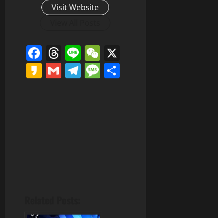
Visit Website
View All Posts
Facebook
Threads
Line
WeChat
X
Kakao
Gmail
Telegram
Message
分
享
Related Posts: