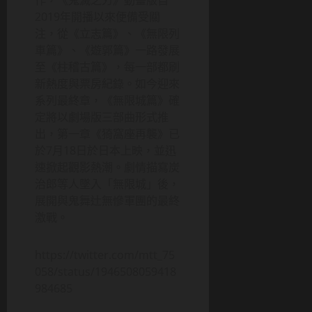
2019年開播以來便備受關
注，從《立志篇》、《無限列
車篇》、《遊郭篇》一路發展
至《柱稽古篇》，每一部都刷
新熱度與票房紀錄。如今迎來
系列最終章，《無限城篇》確
定將以劇場版三部曲形式推
出，第一章《猗窩座再襲》已
於7月18日於日本上映，並迅
速掀起觀影熱潮。劇情描寫炭
治郎等人墜入「無限城」後，
展開與鬼舞辻無慘軍團的最終
激戰。
https://twitter.com/mtt_75
058/status/1946508059418
984685