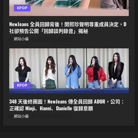
KPOP
NewJeans 全員回歸背後！閔熙珍聲明尊重成員決定，D
社卻預告公開「回歸談判錄音」揭秘
網站小編
2025 年 11 月 13 日
KPOP
348 天後終團圓！NewJeans 傳全員回歸 ADOR，公司：
正確認 Minji、Hanni、Danielle 復歸意願
網站小編
2025 年 11 月 12 日