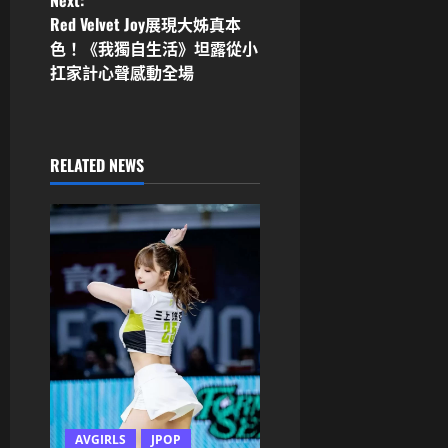
Next:
t
Red Velvet Joy展現大姊真本
n
色！《我獨自生活》坦露從小
扛家計心聲感動全場
a
v
RELATED NEWS
i
g
a
t
i
o
n
AVGIRLS
JPOP