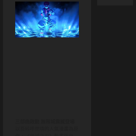
三部曲啟動 無限城震撼登場
以吾峠呼世晴的人氣漫畫為原
作，《鬼滅之刃》動畫版自