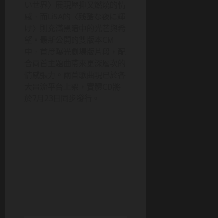
い世界〉展現壓抑又燃燒的情
感，而LiSA的〈残酷な夜に輝
け〉則充滿黑暗中的光芒與希
望。最新公開的雙版本CM
中，首度曝光劇場版片段，配
合兩首主題曲帶來更深層次的
情感張力。兩首歌曲現已於各
大串流平台上架，實體CD將
於7月23日同步發行。