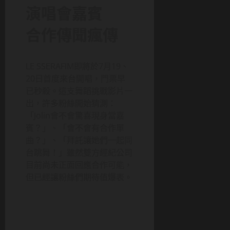
演唱會嘉賓
合作傳聞瘋傳
LE SSERAFIM即將於7月19、
20日首度來台開唱，門票早
已秒殺。這支舞蹈挑戰影片一
出，許多粉絲開始猜測：
「Jolin會不會驚喜現身當嘉
賓？」、「會不會有合作單
曲？」、「拜託讓她們一起同
台跳舞！」雖然雙方經紀公司
目前尚未正面回應合作可能，
但已經讓粉絲們期待值爆表。