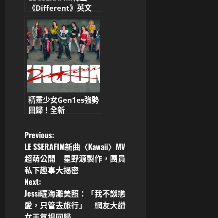
《Different》英文
版！化身遊戲角色 6月
24日實體專輯登場
精靈少女Gen1es強勢
回歸！全新
EP《Gen1》先行曲
《Vroom》賽道飆速
P
Previous:
上線
LE SSERAFIM新曲〈Kawaii〉MV
o
超萌公開 星野源製作，團員
私下趣事大揭密
s
Next:
Jessi曬海灘美照：「我不談戀
t
愛，只管去旅行」 網友大讚
女王氣場回歸