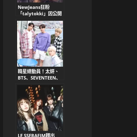
NewJeans狂粉
「talytokki」因公開
與成員私交引發爭議，
發文道歉！
韓星總動員！太妍、
BTS、SEVENTEEN、
IVE、LE SSERAFIM等
藝人豪捐數十億 助慶
尚北道野火賑災
LE SSERAFIM釋出