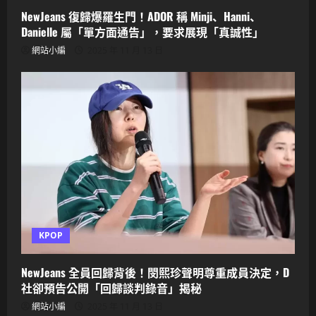
NewJeans 復歸爆羅生門！ADOR 稱 Minji、Hanni、
Danielle 屬「單方面通告」，要求展現「真誠性」
網站小編
2025 年 11 月 13 日
KPOP
NewJeans 全員回歸背後！閔熙珍聲明尊重成員決定，D
社卻預告公開「回歸談判錄音」揭秘
網站小編
2025 年 11 月 13 日