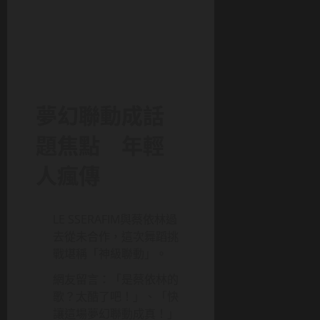
夢幻聯動成話
題焦點 年輕
人瘋傳
LE SSERAFIM與蔡依林過
去從未合作，這次舞蹈挑
戰堪稱「神級聯動」。
網友留言：「是蔡依林的
歌？太酷了吧！」、「快
讓這場夢幻聯動成真！」