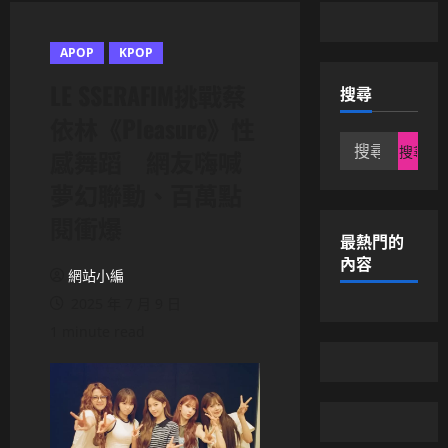
APOP
KPOP
LE SSERAFIM挑戰蔡
搜尋
依林《Pleasure》性
搜
感舞蹈 網友嗨喊
尋
夢幻聯動、百萬點
關
鍵
閱衝爆
字:
最熱門的
內容
網站小編
2025 年 7 月 9 日
1 minute read