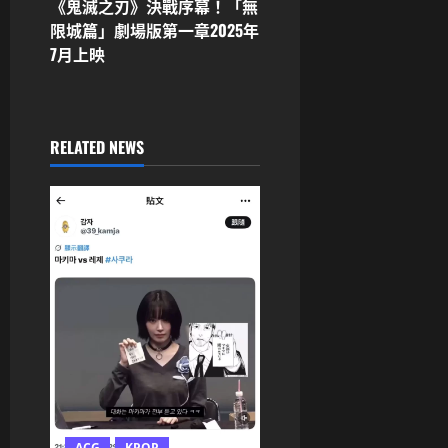
《鬼滅之刃》決戰序幕！「無
t
限城篇」劇場版第一章2025年
n
7月上映
a
v
RELATED NEWS
i
g
a
t
i
o
n
ACG
KPOP