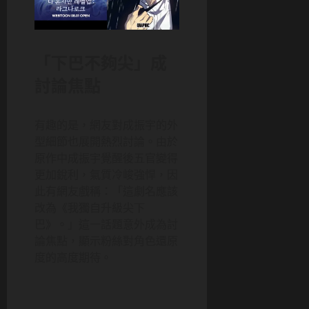
「下巴不夠尖」成
討論焦點
有趣的是，網友對成振宇的外
型細節也展開熱烈討論。由於
原作中成振宇覺醒後五官變得
更加銳利，氣質冷峻強悍，因
此有網友戲稱：「這劇名應該
改為《我獨自升級尖下
巴》。」這一話題意外成為討
論焦點，顯示粉絲對角色還原
度的高度期待。