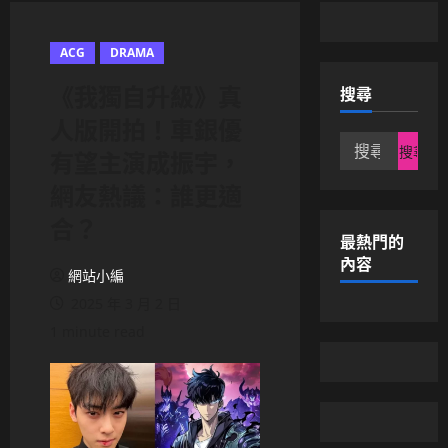
ACG
DRAMA
《我獨自升級》真
搜尋
人版開拍！車銀優
搜
有望主演成振宇，
尋
網友熱議：誰更適
關
鍵
合？
字:
最熱門的
內容
網站小編
2025 年 3 月 2 日
1 minute read