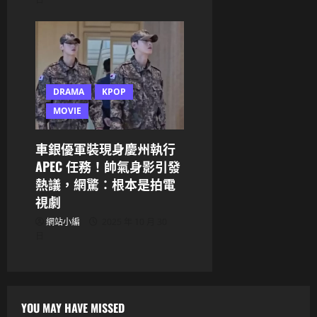
DRAMA
KPOP
MOVIE
車銀優軍裝現身慶州執行
APEC 任務！帥氣身影引發
熱議，網驚：根本是拍電
視劇
網站小編
2025 年 10 月 30
日
YOU MAY HAVE MISSED