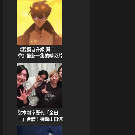
《我獨自升級 第二
季》最新一集的精彩片
段正式公開！成振宇
vs 蟻王對決帥炸，粉
絲直呼：這集太燃了！
堂本剛率歷代「金田
一」合體！獨缺山田涼
介，松本潤搞笑喊話：
「4代目，拜託了！」