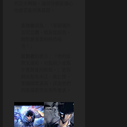
的巨大轉變，讓部分網友擔心
他是否能完美駕馭。
支持者
認為：「車銀優的
五官立體，還原度超高，
絕對是漫畫粉絲的福
音！」
反對者
則表示：「他的氣
質太溫和，可能缺少成振
宇覺醒後的殺氣。」更有
網友點名宋江、黃仁燁、
李鍾碩等演員，認為他們
的氣場更符合角色需求。