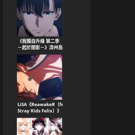
《我獨自升級 第二季
－起於闇影－》濟州島
篇來襲！成哥繼續帥翻
全場，全新宣傳影片公
開！
LiSA《ReawakeR（feat.
Stray Kids Felix）》
× 動畫《我獨自升級
第二季》聯動影片公
開！