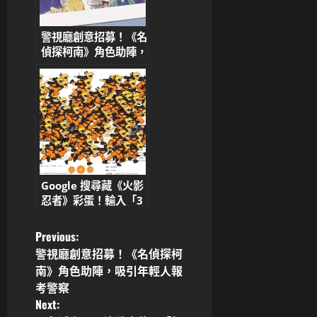
警視廳創意招募！《名
偵探柯南》角色助陣，
吸引年輕人報考警察
Google 搜尋藏《火影
忍者》彩蛋！輸入「3
關鍵字」召喚鳴人影分
身塞爆螢幕
P
Previous:
警視廳創意招募！《名偵探柯
o
南》角色助陣，吸引年輕人報
考警察
s
Next: