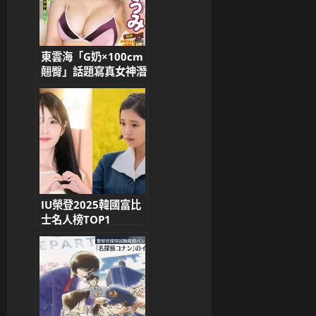
東雲海「G奶×100cm
翹臀」話題寫真女神潛
入搜查《勝利女神：妮
姬》生放送 Cos小美人
魚賽蓮！寫真、鋼彈、
Cosplay全網爆紅
IU榮登2025韓國富比
士名人榜TOP1
Aespa、
SEVENTEEN、
BLACKPINK全員solo
強勢入榜