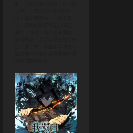
劇，而最受關注的男主角「成
振宇」人選近日引發熱烈討
論。據外媒報導，「臉蛋天
才」車銀優極有可能出演這一
角色，消息一出立刻在網路上
掀起熱議，甚至有網友點名宋
江、黃仁燁、李鍾碩等演員，
認為他們更適合詮釋成振宇覺
醒後的霸氣形象。