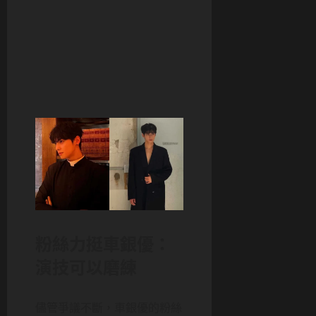
粉絲力挺車銀優：
演技可以磨練
儘管爭議不斷，車銀優的粉絲