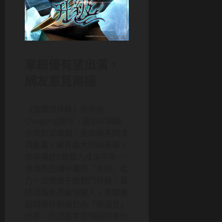
車銀優有望出演，
網友意見兩極
《我獨自升級》原作由
Chugong創作，最初以網路
小說形式連載，後改編為網漫
與動畫，擁有龐大粉絲基礎。
故事講述E級獵人成振宇在一
次瀕死危機中獲得「系統」能
力，並透過不斷戰鬥升級，最
終成為世界最強獵人。車銀優
因精緻外貌被封為「撕漫男」
代表，但成振宇從懦弱到黑化