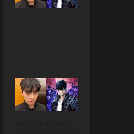
韓國超人氣動漫《我獨自升
級》確定將改編為真人版電視