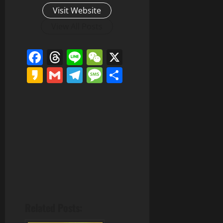
Visit Website
View All Posts
Facebook
Threads
Line
WeChat
X
Kakao
Gmail
Telegram
Message
分
享
Related Posts: