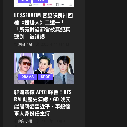
LE SSERAFIM 宮脇咲良神回
覆《鏈鋸人》二選一！
「所有對話都會被真紀真
聽到」被讚爆
網站小編
2025 年 11 月 1 日
DRAMA
KPOP
韓流震撼 APEC 峰會！BTS
RM 創歷史演講，GD 晚宴
獻唱嗨翻習近平、車銀優
軍人身份任主持
網站小編
2025 年 10 月 31
日