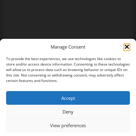
Manage Consent
To provide the best experiences, we use technologies like cookies to
store and/or access device information. Consenting to these technologies
will allow us to process data such as browsing behavior or unique IDs on
this site. Not consenting or withdrawing consent, may adversely affect
certain features and functions.
Accept
Deny
View preferences
Copyright © All rights reserved.
|
MoreNews
by AF
themes.