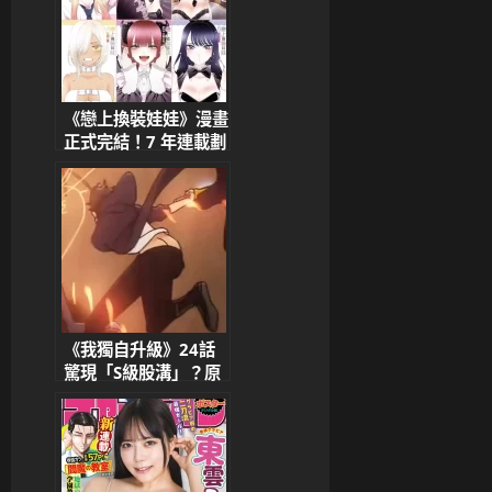
《戀上換裝娃娃》漫畫
正式完結！7 年連載劃
下句點，聲優與歌手紛
紛獻上感謝
《我獨自升級》24話
驚現「S級股溝」？原
畫師急澄清：那是背肌
線條啦！