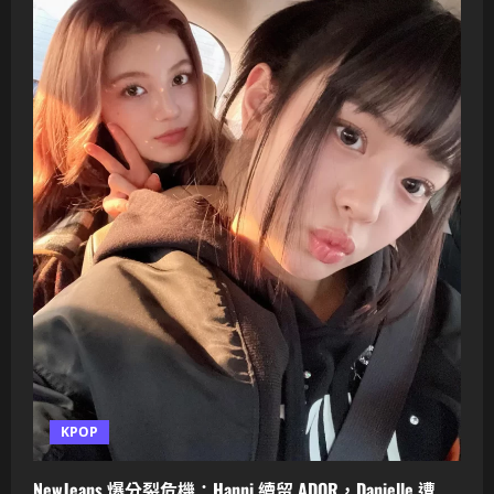
牢
獄
之
災
KPOP
NewJeans 爆分裂危機：Hanni 續留 ADOR，Danielle 遭