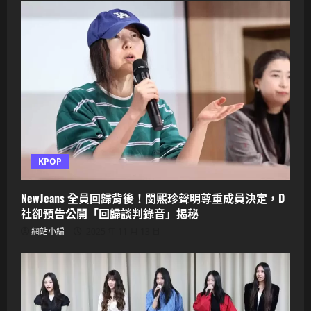
KPOP
NewJeans 全員回歸背後！閔熙珍聲明尊重成員決定，D
社卻預告公開「回歸談判錄音」揭秘
網站小編
2025 年 11 月 13 日