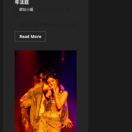
年法庭
目
鏡」
展
網站小編
2025 年 10 月 28
現
日
前
衛
一起與人氣女團 NewJeans 相
時
尚
Read
Read More
more
about
NewJeans
集
資
風
波
續
燒！
「Team
Bunnies」
未
成
年
核
心
人
物
涉
違
法
募
款，