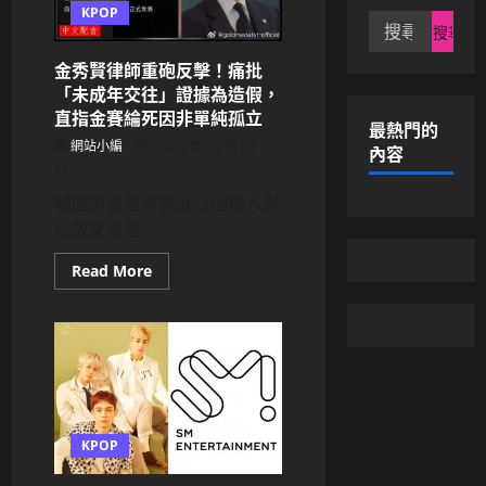
KPOP
搜
尋
金秀賢律師重砲反擊！痛批
關
「未成年交往」證據為造假，
鍵
直指金賽綸死因非單純孤立
字:
最熱門的
網站小編
2025 年 10 月 29
內容
日
韓國男星金秀賢近日因捲入與
已故女星金
Read
Read More
more
about
金
秀
賢
律
師
重
砲
反
擊！
KPOP
痛
批
「未