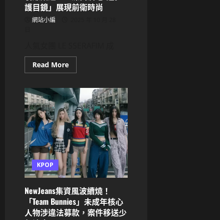
護目鏡」展現前衛時尚
網
讚：
舞
網站小編
2025 年 10 月 28
台
日
實
力
人氣女團 LE SSERAFIM 成
超
強！
Read
Read More
more
about
LE
SSERAFIM
許
允
眞
大
膽
造
型
引
爆
話
KPOP
題！
「漂
白
眉
NewJeans集資風波續燒！
毛
「Team Bunnies」未成年核心
+超
狂
人物涉違法募款，案件移送少
護