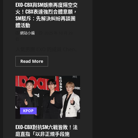
成
EXO-CBX與SM娛樂再度隔空交
年
火！CBX表達強烈合體意願，
交
往」
SM駁斥：先解決糾紛再談團
證
體活動
據
為
網站小編
造
2025 年 10 月 29
假，
日
直
指
人氣男團 EXO 的成員 Chen、
金
賽
綸
Read
Read More
死
more
因
about
非
EXO-
單
CBX
純
與
孤
SM
立
娛
樂
再
度
隔
KPOP
空
交
火！
CBX
EXO-CBX對抗SM六戰皆敗！法
表
庭直指「以非正規手段施
達