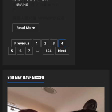
會、
明
網站小編
2025 年 10 月 27
年
日
第
一
韓國人氣女團 NewJeans 成員
季
發
第
Read
Read More
八
more
張
about
正
NewJeans
規
文
Hanni
Previous
1
2
3
4
專
被
輯！
酸
5
6
7
...
124
Next
章
「哭
就
能
分
幫
妳？」
惡
頁
評
仔
YOU MAY HAVE MISSED
遭
提
告！
靠
和
解
驚
險
閃
過