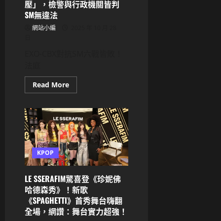
強
壓」，檢警與行政機關皆判
烈
SM無違法
合
體
網站小編
2025 年 10 月 28
意
願，
日
SM
駁
EXO-CBX對抗SM六戰皆敗！
斥：
先
法庭
解
決
糾
Read
Read More
紛
more
再
about
談
EXO-
團
CBX
體
對
活
抗
動
SM
六
戰
皆
KPOP
敗！
法
庭
LE SSERAFIM驚喜登《珍妮佛
直
指
哈德森秀》！新歌
「以
《SPAGHETTI》首秀舞台嗨翻
非
正
全場，網讚：舞台實力超強！
規