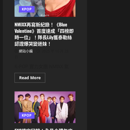
門！
首
KPOP
場
個
人
演
NMIXX再寫新紀錄！《Blue
唱
Valentine》首度達成「四榜即
會
爆
時一位」！隊長Lily獲泰勒絲
滿，
認證爆哭變迷妹！
IZ*ONE
組
網站小編
2025 年 10 月 28
曲
掀
日
回
憶
K-POP 實力女團 NMIXX 氣
殺！
Read
Read More
more
about
NMIXX
再
寫
新
紀
錄！
《Blue
KPOP
Valentine》
首
度