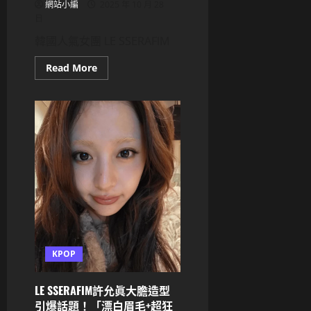
手
網站小編
2025 年 10 月 28
段
日
施
壓」，
韓國人氣女團 LE SSERAFIM
檢
警
與
Read
Read More
行
more
政
about
機
LE
關
SSERAFIM
皆
驚
判
喜
SM
登
無
《珍
違
妮
法
佛
哈
德
森
秀》！
新
歌
《SPAGHETTI》
首
秀
KPOP
舞
台
嗨
LE SSERAFIM許允眞大膽造型
翻
全
引爆話題！「漂白眉毛+超狂
場，