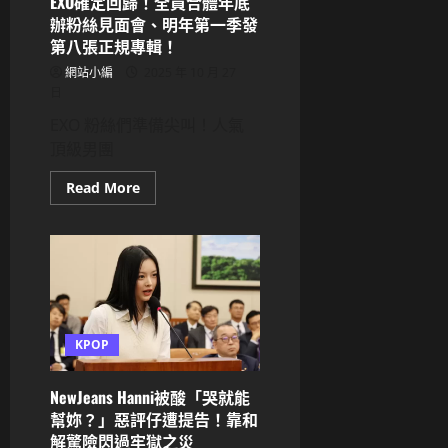
EXO確定回歸！全員合體年底
達
成
辦粉絲見面會、明年第一季發
「四
榜
第八張正規專輯！
即
時
網站小編
2025 年 10 月 27
一
日
位」！
隊
EXO 粉絲們準備尖叫！人氣
長
Lily
頂級男團
獲
泰
勒
Read
Read More
絲
more
認
about
證
EXO
爆
確
哭
定
變
回
迷
歸！
妹！
全
員
合
體
KPOP
年
底
辦
NewJeans Hanni被酸「哭就能
粉
絲
幫妳？」惡評仔遭提告！靠和
見
解驚險閃過牢獄之災
面