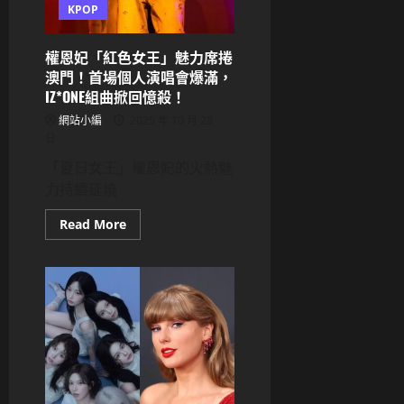
案
KPOP
件
移
送
權恩妃「紅色女王」魅力席捲
少
年
澳門！首場個人演唱會爆滿，
法
IZ*ONE組曲掀回憶殺！
庭
網站小編
2025 年 10 月 28
日
「夏日女王」權恩妃的火熱魅
力持續延燒
Read
Read More
more
about
權
恩
妃
「紅
色
女
王」
魅
力
席
捲
澳