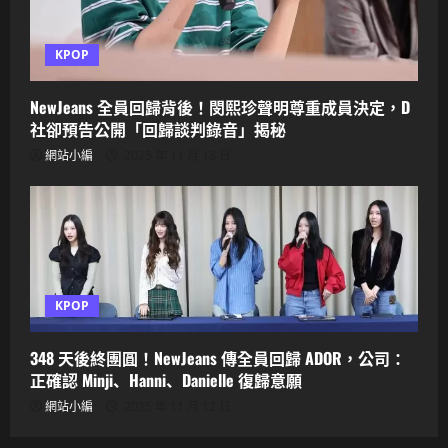
KPOP
NewJeans 全員回歸背後！閔熙珍聲明尊重成員決定，D
社卻預告公開「回歸談判錄音」揭秘
網站小編
2025 年 11 月 13 日
KPOP
348 天後終團圓！NewJeans 傳全員回歸 ADOR，公司：
正確認 Minji、Hanni、Danielle 復歸意願
網站小編
2025 年 11 月 12 日