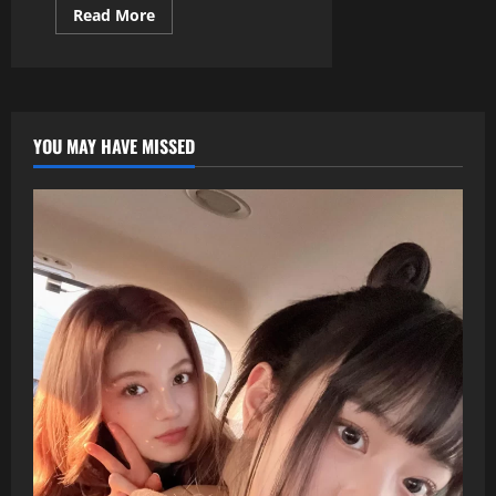
73
Read
Read More
億
more
日
about
圓、
宮
三
脇
項
咲
紀
良
錄
x
全
山
破！
YOU MAY HAVE MISSED
田
涼
介
再
度
夢
幻
合
體！
昔
Music
Station
同
框
後
首
度
攜
手
短
影
音
挑