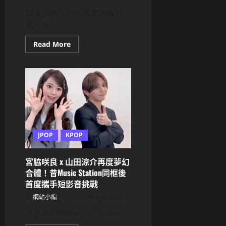
超強開局！四天票房突破73
億、IMA
Read
Read More
more
about
《鬼
滅
之
刃
無
限
城
篇》
電
影
JPOP
KPOP
刷
新
票
房
宮脇咲良 x 山田涼介再度夢幻
神
話
合體！昔Music Station同框後
首
首度攜手短影音挑戰
週
末
網站小編
2025 年 6 月 21 日
四
天
昔日夢幻同框Music Statio
狂
收