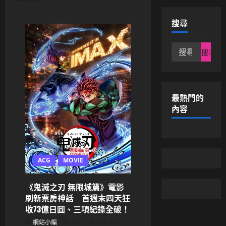
搜尋
搜
尋
關
鍵
字:
最熱門的
內容
ACG
MOVIE
《鬼滅之刃 無限城篇》電影
刷新票房神話 首週末四天狂
收73億日圓、三項紀錄全破！
網站小編
2025 年 7 月 23 日