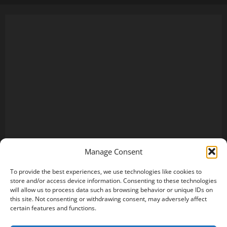
Manage Consent
To provide the best experiences, we use technologies like cookies to
store and/or access device information. Consenting to these technologies
will allow us to process data such as browsing behavior or unique IDs on
this site. Not consenting or withdrawing consent, may adversely affect
certain features and functions.