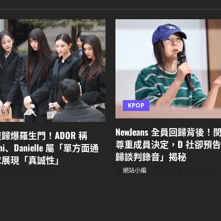
KPOP
NewJeans 全員回歸背後
s 復歸爆羅生門！ADOR 稱
尊重成員決定，D 社卻預
nni、Danielle 屬「單方面通
歸談判錄音」揭秘
求展現「真誠性」
網站小編
2025 年 11 月 13 日
2025 年 11 月 13 日