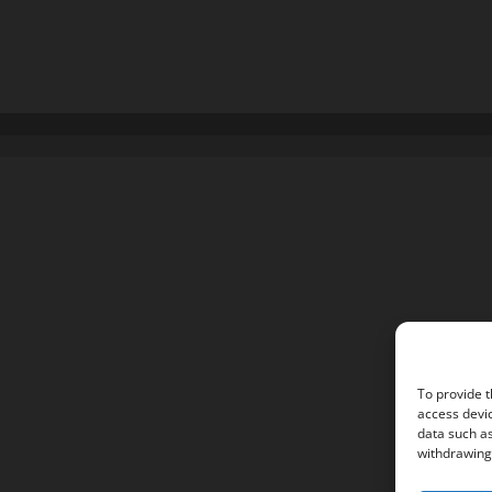
To provide t
access devic
data such as
withdrawing 