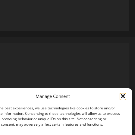
Manage Consent
he best experiences, we use technologies like cookies to store and/or
e information. Consenting to these technologies will allow us to process
 browsing behavior or unique IDs on this site. Not consenting or
consent, may adversely affect certain features and functions.