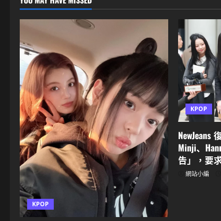
YOU MAY HAVE MISSED
KPOP
NewJean
Minji、Ha
告」，要
網站小編
KPOP