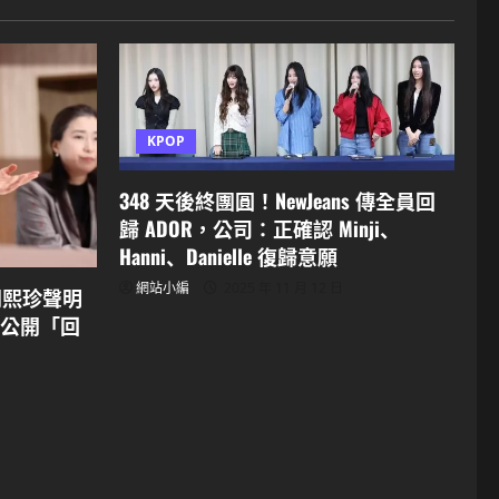
KPOP
348 天後終團圓！NewJeans 傳全員回
歸 ADOR，公司：正確認 Minji、
Hanni、Danielle 復歸意願
網站小編
2025 年 11 月 12 日
！閔熙珍聲明
告公開「回