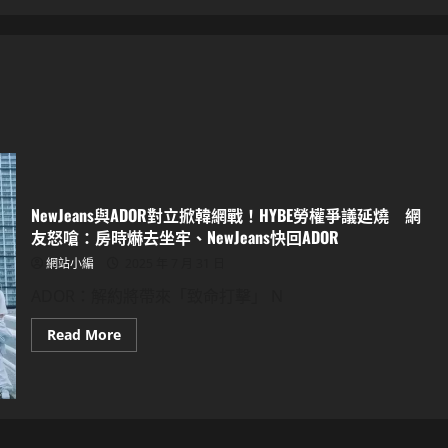
NewJeans與ADOR對立掀韓網戰！HYBE勞權爭議延燒 網
友怒嗆：房時爀去坐牢、NewJeans快回ADOR
網站小編
2025 年 7 月 31 日
ADOR：解約將帶來「致命打擊」 N
Read
Read More
more
about
NewJeans
與
ADOR
對
立
掀