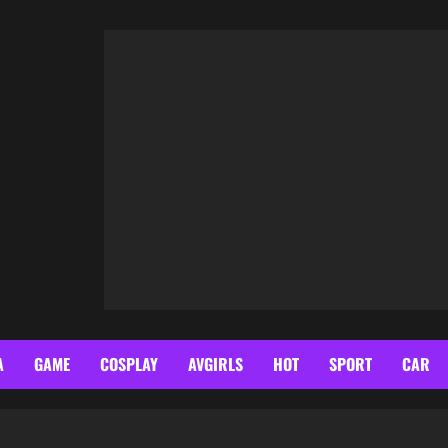
A
GAME
COSPLAY
AVGIRLS
HOT
SPORT
CAR