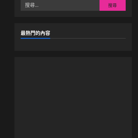
搜
尋
關
鍵
字:
最熱門的內容