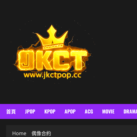
Skip
to
content
首頁
JPOP
KPOP
APOP
ACG
MOVIE
DRAM
Home
偶像合約