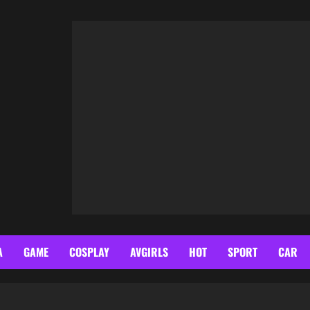
A
GAME
COSPLAY
AVGIRLS
HOT
SPORT
CAR