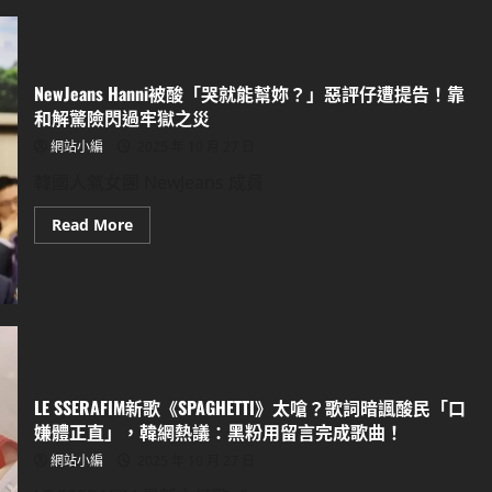
確
認
定
證
回
爆
歸！
哭
全
變
員
迷
NewJeans Hanni被酸「哭就能幫妳？」惡評仔遭提告！靠
合
妹！
體
和解驚險閃過牢獄之災
年
底
網站小編
2025 年 10 月 27 日
辦
粉
韓國人氣女團 NewJeans 成員
絲
見
面
Read
Read More
會、
more
明
about
年
NewJeans
第
Hanni
一
被
季
酸
發
「哭
第
就
八
能
張
幫
正
妳？」
規
LE SSERAFIM新歌《SPAGHETTI》太嗆？歌詞暗諷酸民「口
惡
專
評
嫌體正直」，韓網熱議：黑粉用留言完成歌曲！
輯！
仔
遭
網站小編
2025 年 10 月 27 日
提
告！