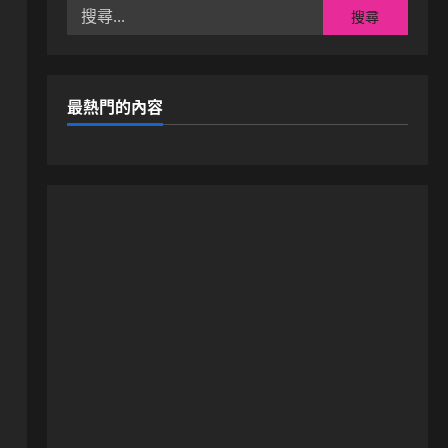
搜
尋
關
鍵
字:
最熱門的內容