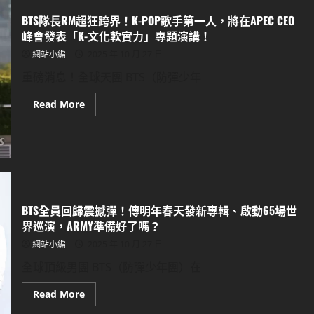
突
完
襲
BTS隊長RM超狂跨界！K-POP歌手第一人，將在APEC CEO
成
粉
歌
峰會發表「K-文化軟實力」專題演講！
絲！
曲！
ASMR
網站小編
2025 年 10 月 27 日
變
感
性
重磅消息！全球天團 BTS（防彈少年
告
白，
Read
Read More
韓
more
網
about
淚
BTS
崩：
隊
這
長
是
RM
最
超
完
狂
美
跨
的
界！
情
BTS全員回歸震撼彈！傳明年春天發新專輯、啟動65場世
K-
書
POP
界巡演，ARMY準備好了嗎？
歌
手
網站小編
2025 年 10 月 27 日
第
一
全球頂級男團 BTS（防彈少年團）在
人，
將
在
Read
Read More
APEC
more
CEO
about