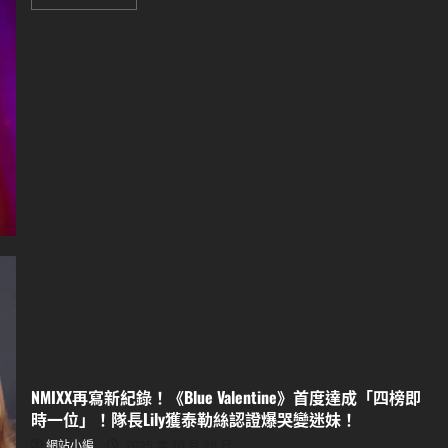
more
about
權
恩
妃
「紅
色
女
王」
魅
力
席
捲
澳
門！
首
場
個
人
演
唱
會
爆
滿，
IZ*ONE
組
曲
掀
NMIXX再寫新紀錄！《Blue Valentine》首度達成「四榜即
回
憶
時一位」！隊長Lily獲泰勒絲認證爆哭變迷妹！
殺！
網站小編
2025 年 10 月 28 日