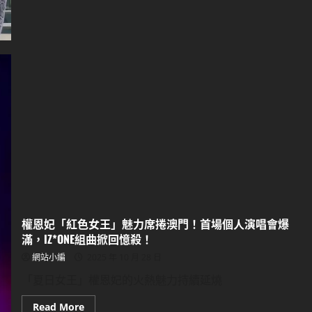
資
風
波
續
燒！
「Team
Bunnies」
未
成
年
核
心
人
物
涉
違
法
募
款，
案
件
移
送
權恩妃「紅色女王」魅力席捲澳門！首場個人演唱會爆
少
滿，IZ*ONE組曲掀回憶殺！
年
法
網站小編
2025 年 10 月 28 日
庭
「夏日女王」權恩妃的火熱魅力持續延燒
Read
Read More