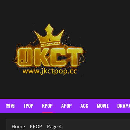
Skip
to
content
首頁
JPOP
KPOP
APOP
ACG
MOVIE
DRAM
Home
KPOP
Page 4