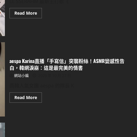
LE SSERAFIM 最新主打歌《
靠
和
解
Read
Read More
驚
more
險
about
閃
LE
過
SSERAFIM
牢
新
獄
歌
之
《SPAGHETTI》
災
太
嗆？
歌
詞
aespa Karina直播「手寫信」突襲粉絲！ASMR變感性告
暗
白，韓網淚崩：這是最完美的情書
諷
酸
網站小編
2025 年 10 月 27 日
民
「口
南韓人氣女團 aespa 的隊長 K
嫌
體
正
Read
Read More
直」，
more
韓
about
網
aespa
熱
Karina
議：
直
黑
播
粉
「手
用
寫
留
信」
言