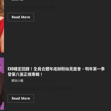
K-POP 實力女團 NMIXX 氣
Read
Read More
more
about
NMIXX
再
寫
新
紀
錄！
《Blue
Valentine》
首
度
達
成
EXO確定回歸！全員合體年底辦粉絲見面會、明年第一季
「四
榜
發第八張正規專輯！
即
時
網站小編
2025 年 10 月 27 日
一
位」！
EXO 粉絲們準備尖叫！人氣頂級男團
隊
長
Lily
Read
Read More
獲
more
泰
about
勒
EXO
絲