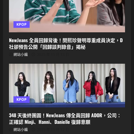
KPOP
NewJeans 全員回歸背後！閔熙珍聲明尊重成員決定，D
社卻預告公開「回歸談判錄音」揭秘
網站小編
2025 年 11 月 13 日
KPOP
348 天後終團圓！NewJeans 傳全員回歸 ADOR，公司：
正確認 Minji、Hanni、Danielle 復歸意願
網站小編
2025 年 11 月 12 日