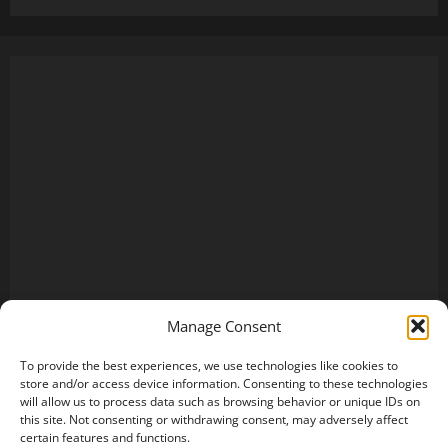
Manage Consent
To provide the best experiences, we use technologies like cookies to
store and/or access device information. Consenting to these technologies
will allow us to process data such as browsing behavior or unique IDs on
this site. Not consenting or withdrawing consent, may adversely affect
certain features and functions.