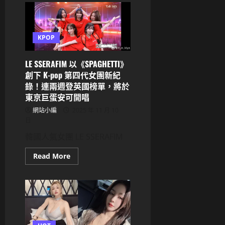
雅
澳
門
潑
水
KPOP
音
樂
節
舞
LE SSERAFIM 以《SPAGHETTI》
台
創下 K-pop 第四代女團新紀
暈
倒，
錄！連兩週登英國榜單，將於
發
東京巨蛋安可開唱
文
致
網站小編
2025 年 11 月 10
歉
粉
日
絲：
對
韓國人氣女團 LE SSERAFIM
不
起，
我
Read
Read More
不
more
夠
about
專
LE
業
SSERAFIM
以
《SPAGHETTI》
創
下
K-