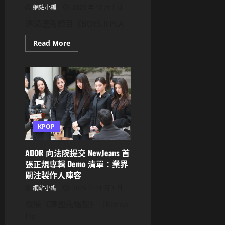
紀
網站小編
2025 年 11 月 1 日
公
司
透過選秀節目《BOYS II PLA
證
實
婚
Read
Read More
訊
more
about
‘BOYS
II
PLANET’
出
道
團
體
ALPHA
DRIVE
KPOP
ONE
公
布
隊
ADOR 向法院提交 NewJeans 首
長
與
張正規專輯 Demo 清單：業界
粉
關注製作人陣容
絲
名
網站小編
2025 年 11 月 1 日
根據《韓國先驅報》（Korea
He