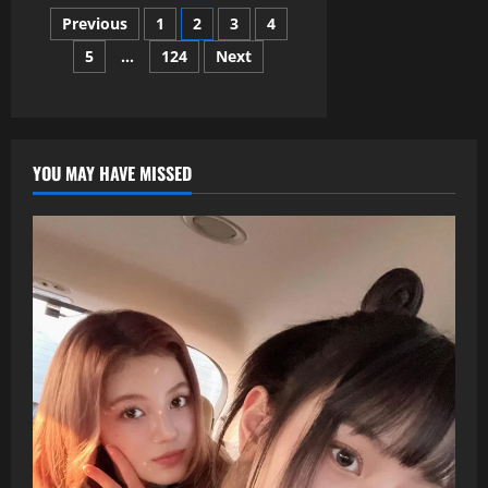
韓
彬
文
流
孫
Previous
1
2
3
4
震
藝
撼
真
5
...
124
Next
章
APEC
成
峰
鄰
會！
居
分
BTS
RM
創
頁
歷
史
YOU MAY HAVE MISSED
演
講，
GD
晚
宴
獻
唱
嗨
翻
習
近
平、
車
銀
優
軍
人
身
份
任