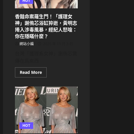
pop
HOT
第
四
代
香豔命案羅生門！「護理女
女
團
神」謝侑芯浴缸猝逝，黃明志
新
捲入涉毒風暴，經紀人怒嗆：
紀
錄！
你在隱瞞什麼？
連
兩
網站小編
2025 年 11 月 3 日
週
登
台灣「護理系女神」謝侑芯驚
英
國
傳在馬來西
榜
單，
將
Read
Read More
於
more
東
about
京
香
巨
豔
蛋
命
安
案
可
羅
開
生
唱
門！
「護
理
女
HOT
神」
謝