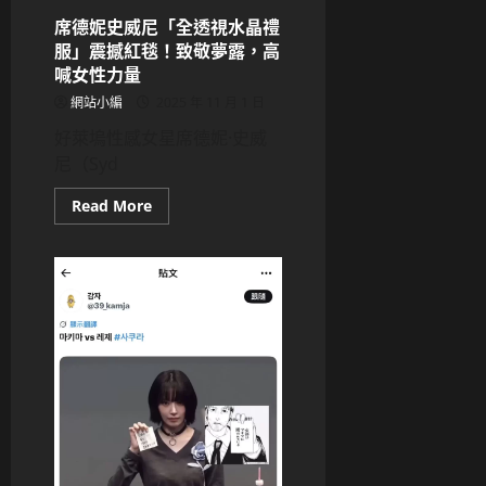
侑
芯
席德妮史威尼「全透視水晶禮
浴
服」震撼紅毯！致敬夢露，高
缸
猝
喊女性力量
逝，
黃
網站小編
2025 年 11 月 1 日
明
志
好萊塢性感女星席德妮·史威
捲
入
尼（Syd
涉
毒
風
Read
Read More
暴，
more
經
about
紀
席
人
德
怒
妮
嗆：
史
你
威
在
尼
隱
「全
瞞
透
什
視
麼？
水
晶
禮
服」
震
撼
紅