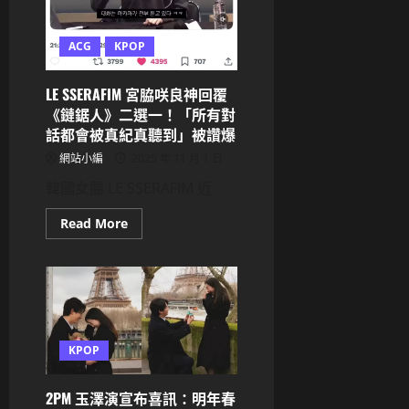
毯！
致
敬
夢
ACG
KPOP
露，
高
喊
LE SSERAFIM 宮脇咲良神回覆
女
性
《鏈鋸人》二選一！「所有對
力
話都會被真紀真聽到」被讚爆
量
網站小編
2025 年 11 月 1 日
韓國女團 LE SSERAFIM 近
Read
Read More
more
about
LE
SSERAFIM
宮
脇
咲
良
神
回
KPOP
覆
《鏈
鋸
2PM 玉澤演宣布喜訊：明年春
人》