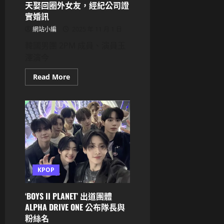
二
天娶回圈外女友，經紀公司證
選
實婚訊
一！
「所
網站小編
2025 年 11 月 1 日
有
對
韓國男團 2PM 成員、演員玉
話
都
澤演今
會
被
真
Read
Read More
紀
more
真
about
聽
2PM
到」
玉
被
澤
讚
演
爆
宣
布
喜
訊：
明
年
春
KPOP
天
娶
回
‘BOYS II PLANET’ 出道團體
圈
外
ALPHA DRIVE ONE 公布隊長與
女
友，
粉絲名
經