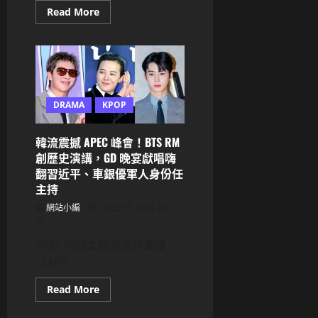
Read
Read More
more
about
TWICE
MOMO
豪
擲
42.7
億
韓
DRAMA
KPOP
元
現
金！
韓流震撼 APEC 峰會！BTS RM
購
入
創歷史演講，GD 晚宴獻唱嗨
九
里
翻習近平、車銀優軍人身份任
「新
主持
興
富
網站小編
2025 年 10 月 31
人
村」
日
頂
級
2025 年亞太經濟合作會議
豪
宅，
（APE
與
韓
Read
Read More
韶
more
禧、
about
玄