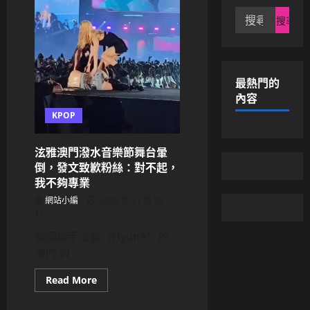
搜
尋
關
鍵
字:
最熱門的
內容
KPOP
泫雅澳門潑水音樂節舞台暈
倒，發文致歉粉絲：對不起，
我不夠專業
網站小編
2025 年 11 月 10
日
韓國歌手泫雅（HyunA）於
澳門 W
Read
Read More
more
about
泫