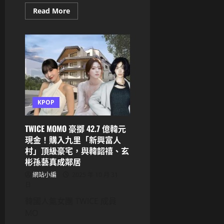
Read
Read More
more
about
ADOR
向
法
院
提
交
NewJeans
首
張
正
規
KPOP
專
輯
Demo
TWICE MOMO 豪擲 42.7 億韓元
清
單：
現金！購入九里「新興富人
業
村」頂級豪宅，與韓韶禧、玄
界
關
彬孫藝真成鄰居
注
製
網站小編
2025 年 10 月 31
作
日
人
陣
容
韓國人氣女團 TWICE 成員
MO