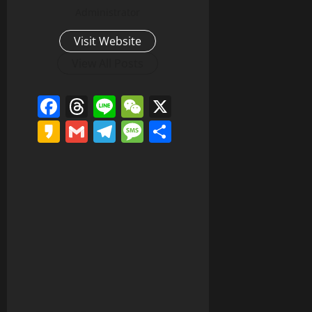
Administrator
Visit Website
View All Posts
Facebook
Threads
Line
WeChat
X
Kakao
Gmail
Telegram
Message
分
享