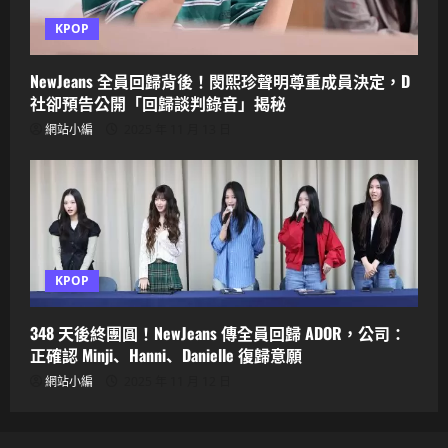
KPOP
NewJeans 全員回歸背後！閔熙珍聲明尊重成員決定，D
社卻預告公開「回歸談判錄音」揭秘
網站小編
2025 年 11 月 13 日
KPOP
348 天後終團圓！NewJeans 傳全員回歸 ADOR，公司：
正確認 Minji、Hanni、Danielle 復歸意願
網站小編
2025 年 11 月 12 日