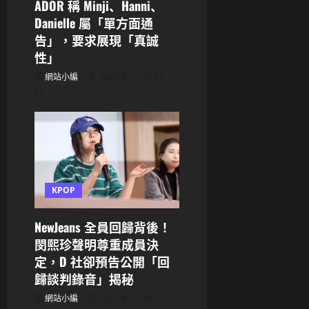
ADOR 稱 Minji、Hanni、
Danielle 屬「單方面通
告」，要求展現「真誠
性」
網站小編
2025 年 11 月 13
日
KPOP
NewJeans 全員回歸背後！
閔熙珍聲明尊重成員決
定，D 社卻預告公開「回
歸談判錄音」揭秘
網站小編
2025 年 11 月 13