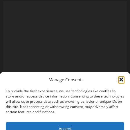
Manage Consent
To provide the best experiences, we use technologies like cookies to
store and/or access device information. Consenting to these technologies
will allow us to process data such as browsing behavior or unique IDs on
this site. Not consenting or withdrawing consent, may adversely affect
certain features and functions.
Accept