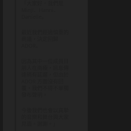
「大家好，我們是
Minji、Hanni、
Danielle。
最近我們經過慎重的
商議，決定回歸
ADOR。
因為其中一位成員目
前人在南極，訊息傳
達稍有延遲，但由於
ADOR 方面沒有回
覆，我們不得不單獨
發布聲明。
今後我們也會以真摯
的音樂和舞台與大家
見面。謝謝。」