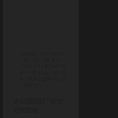
回歸原因：ADOR 表示，
Haerin 和 Hyein 是在
「與家人們深思熟慮並與
ADOR 充分討論」後，決
定「尊重法院的判決並遵
守專屬合約」。
完全體回歸，終結
分裂危機