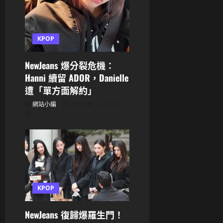
n
KPOP
NewJeans 爆分裂危機：
Hanni 續留 ADOR，Danielle
遭「單方面解約」
網站小編
2025 年 12 月 29
日
KPOP
NewJeans 復歸爆羅生門！