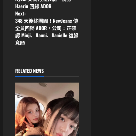
s
Haerin 回歸 ADOR
Next:
t
348 天後終團圓！NewJeans 傳
n
全員回歸 ADOR，公司：正確
認 Minji、Hanni、Danielle 復歸
a
意願
v
i
RELATED NEWS
g
a
t
i
o