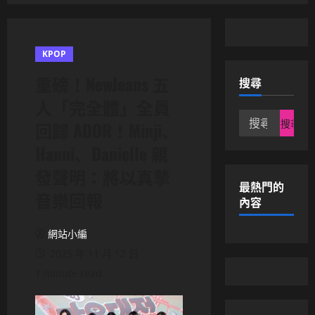
KPOP
重磅！NewJeans 五
搜尋
人「完全體」全員
搜
回歸 ADOR！Minji、
尋
Hanni、Danielle 親
關
鍵
發聲明：將以真摯
字:
最熱門的
音樂回報
內容
網站小編
2025 年 11 月 12 日
1 minute read