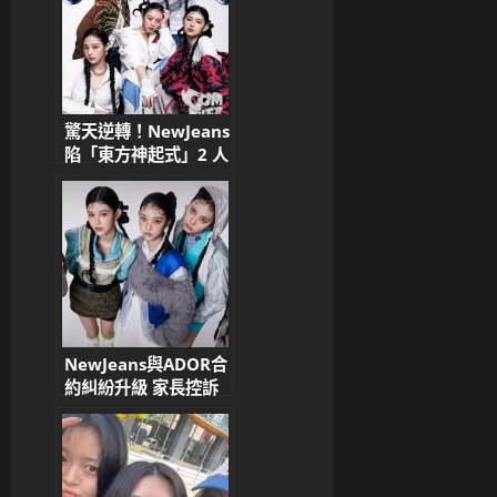
驚天逆轉！NewJeans
陷「東方神起式」2 人
組危機？傳 Hyein 父
親力挽狂瀾，說服
Haerin 回歸 ADOR
NewJeans與ADOR合
約糾紛升級 家長控訴
公司全面封鎖演藝活動