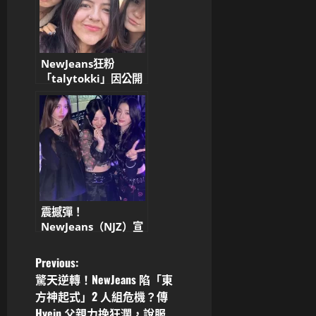
NewJeans狂粉
「talytokki」因公開
與成員私交引發爭議，
發文道歉！
震撼彈！
NewJeans（NJZ）宣
布暫停活動，粉絲淚
崩：我們等你們回來！
P
Previous:
驚天逆轉！NewJeans 陷「東
o
方神起式」2 人組危機？傳
Hyein 父親力挽狂瀾，說服