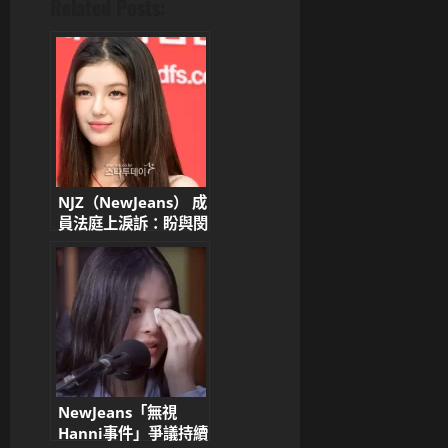
Related Posts:
NJZ（NewJeans） 成
員法庭上淚訴：盼與閔
熙珍再合作 控訴
ADOR 與 HYBE 不公
待遇
NewJeans「無視
Hanni事件」爭議持續