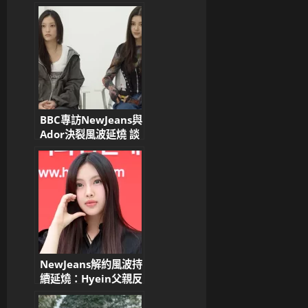
發酵，韓網熱議不斷！
BBC專訪NewJeans與
Ador決裂風波延燒 談
ILLIT打招呼事件 韓網
友狠批：無知又自私
NewJeans解約風波持
續延燒：Hyein父親反
對解約，成員暖心回應
粉絲信