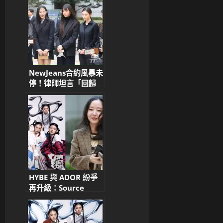
NewJeans合約風暴未
停！律師坦言「回歸
ADOR是唯一出路」
粉絲激論：革命還是妥
協？
HYBE 與 ADOR 紛爭
再升級：Source
Music 提 NewJeans
簽約影片，駁斥閔熙珍
「親手選角」說