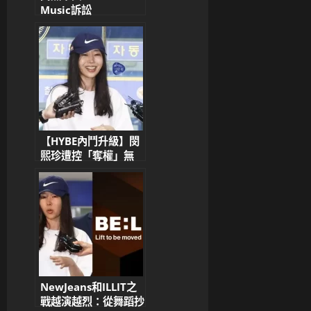
Music訴訟
KakaoTalk證據攻防
激烈 法院決定延期審
理
【HYBE內鬥升級】閔
熙珍遭控「奪權」無
罪！警方駁回HYBE告
訴 HYBE火速反擊提
抗辯：高院認定她想脫
離HYBE追求ADOR獨
立進而破壞專屬合約
NewJeans和ILLIT之
戰越演越烈：從舞蹈抄