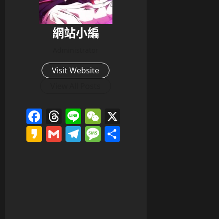
網站小編
Administrator
Visit Website
View All Posts
Facebook
Threads
Line
WeChat
X
Kakao
Gmail
Telegram
Message
分
享