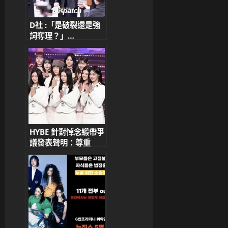
D社 :「是破裂還是強
詞奪理？」…
NewJeans 與 ADOR
的 125 分鐘法庭攻防
戰
HYBE 針對悼念緞帶爭
議發表聲明：尊重
NewJeans 意願 否認
阻止佩戴