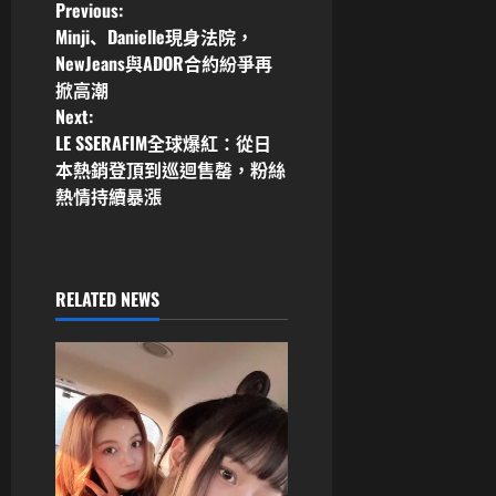
嗆：房時爀去坐牢、
P
Previous:
NewJeans快回ADOR
Minji、Danielle現身法院，
o
NewJeans與ADOR合約紛爭再
掀高潮
s
Next:
LE SSERAFIM全球爆紅：從日
t
本熱銷登頂到巡迴售罄，粉絲
n
熱情持續暴漲
a
v
RELATED NEWS
i
g
a
t