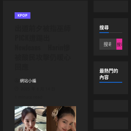
KPOP
出道前夕被指巫師
搜尋
PICK遭踢出
搜
NewJeans Harin慘
尋
被酸民攻擊仍暖心
關
鍵
回應
字:
最熱門的
內容
網站小編
2025 年 8 月 14 日
1 minute read