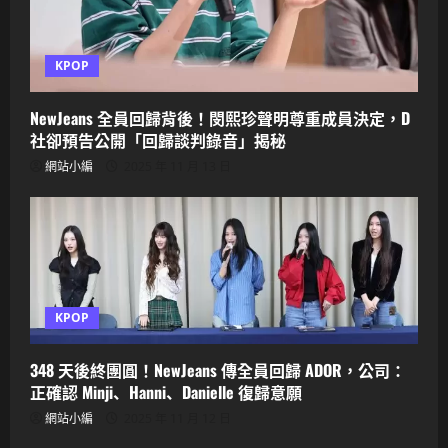
KPOP
NewJeans 全員回歸背後！閔熙珍聲明尊重成員決定，D
社卻預告公開「回歸談判錄音」揭秘
網站小編
2025 年 11 月 13 日
KPOP
348 天後終團圓！NewJeans 傳全員回歸 ADOR，公司：
正確認 Minji、Hanni、Danielle 復歸意願
網站小編
2025 年 11 月 12 日