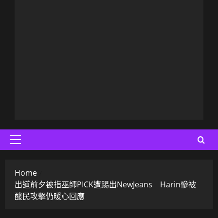
Primary
Menu
Home
出道前夕被指巫師PICK遭踢出NewJeans Harin慘被
酸民攻擊仍暖心回應