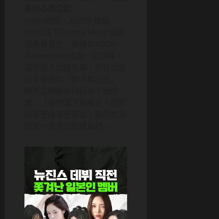
夢碎心路公開
Harin回憶，2020年透過
HYBE旗下Source Music徵選
成為練習生，後轉到ADOR，
與NewJeans成員一同訓練，
甚至進入出道名單，卻在出道
前夕被通知「妳不能出道」，
隔天立刻被送回日本。她透
露：「雖然當下很痛苦，但那
段經歷讓我更堅強。我仍然支
持曾一起努力的成員們。」