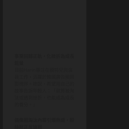
事業回歸正軌，化挫折為成長
能量
目前Harin專注在模特兒與演
員工作，活躍於韓國廣告圈與
影視界。她說，希望用自己的
故事告訴年輕人：「就算被淘
汰或遇到挫折，也能成為成長
的養分。」
偶像圈淘汰內幕引爆熱議，粉
絲掀正反論戰