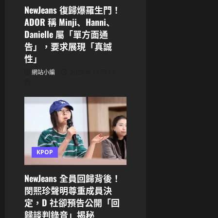
NewJeans 復歸爆羅生門！
ADOR 稱 Minji、Hanni、
Danielle 屬「單方面通
告」，要求展現「真誠
性」
網站小編
2025 年 11 月 13
日
KPOP
NewJeans 全員回歸背後！
閔熙珍聲明尊重成員決
定，D 社卻預告公開「回
歸談判錄音」揭秘