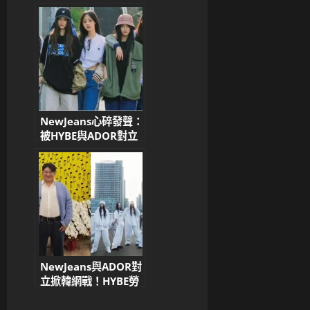
襲指控到巴黎艾菲爾鐵
塔自拍抄襲，網友傻
眼：宇宙起源？
NewJeans心碎發聲：
被HYBE與ADOR對立
波及 只想回到「真正
信任我們的地方」一靠
近HYBE就焦慮發作 再
提ILLIT無視事件
NewJeans與ADOR對
立掀韓網戰！HYBE勞
權爭議延燒 網友怒