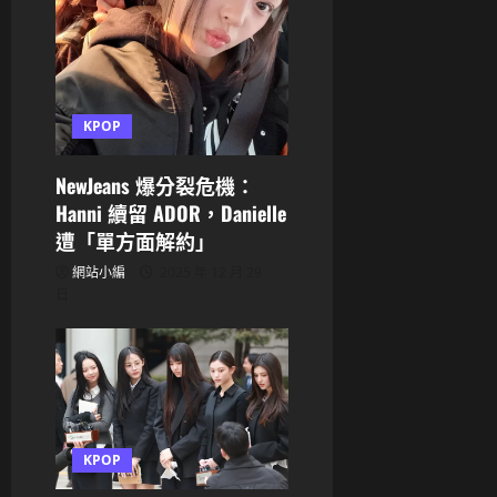
i
o
n
KPOP
NewJeans 爆分裂危機：
Hanni 續留 ADOR，Danielle
遭「單方面解約」
網站小編
2025 年 12 月 29
日
KPOP