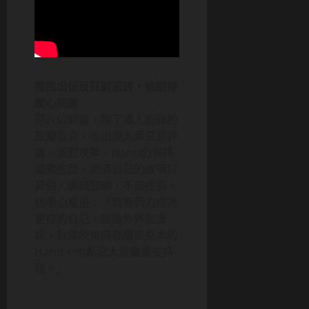
酸民出征反狂刷惡評，她選擇
暖心回應
影片公開後，除了湧入粉絲的
鼓勵留言，也出現大量惡意評
論。面對攻擊，Harin仍保持
溫柔態度，澄清自己的故事只
是個人情緒回顧，不是控訴。
她暖心寫道：「我會努力成為
更好的自己，無論外界怎麼
說，秋風吹來時我還是原本的
Harin，也希望大家繼續支持
我。」