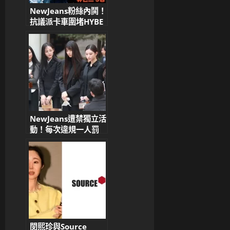
NewJeans粉絲內鬨！
抗議派卡車圍堵HYBE
怒控「法律戰毀偶像前
程」
NewJeans遭禁獨立活
動！每次違規一人罰
10億韓元 韓網炸
鍋：這下真的完蛋了
閔熙珍與Source