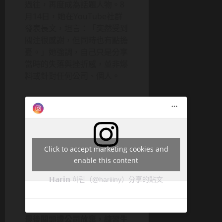
過往，再度成為話題人物。8
月14日，她在YouTube社群
發表長文，坦言：「突然受到
關注很感謝，但同時也有點擔
憂。」她強調，自己只是分享
當時的失落與挫折感，並非爆
料或針對任何公司、個人。
Click to accept marketing cookies and
enable this content
𝗛𝗮𝗿𝗶𝗻 하린（@hariiiny）分享的貼文
最後關頭遭公司放棄，練習生