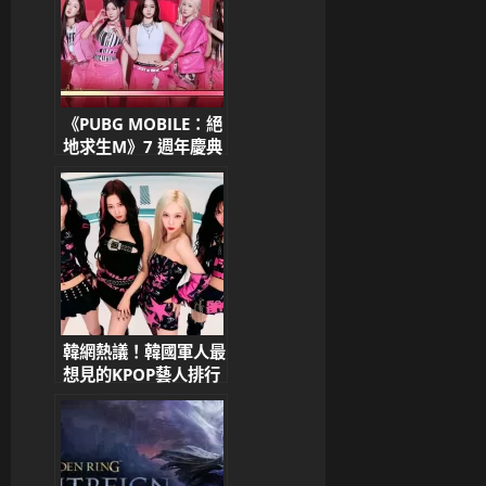
《PUBG MOBILE：絕
地求生M》7 週年慶典
啟動！與
BABYMONSTER 聯名
合作，遊戲內驚喜滿滿
韓網熱議！韓國軍人最
想見的KPOP藝人排行
榜TOP10出爐！
aespa奪冠、IU、
fromis_9人氣超高 唯
一男藝人BTS超吸睛