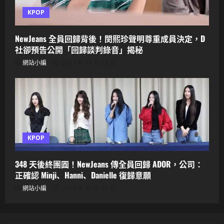
KPOP
NewJeans 全員回歸背後！閔熙珍聲明尊重成員決定，D
社卻預告公開「回歸談判錄音」揭秘
網站小編
2025 年 11 月 13 日
KPOP
348 天後終團圓！NewJeans 傳全員回歸 ADOR，公司：
正確認 Minji、Hanni、Danielle 復歸意願
網站小編
2025 年 11 月 12 日