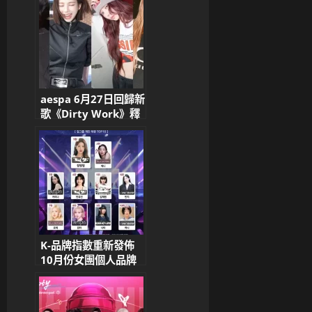
aespa 6月27日回歸新
歌《Dirty Work》釋
出預告 同步宣布與
《快打旋風6》合作
K-品牌指數重新發佈
10月份女團個人品牌
評價 IVE張員瑛奪冠