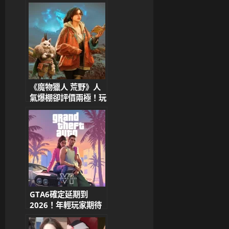
降戰場 聯名主題曲、
演唱會地圖同步登場
《魔物獵人 荒野》人
氣爆棚卻評價兩極！玩
家痛批系統最佳化問
題，好評率僅 57%
GTA6確定延期到
2026！年輕玩家期待
值爆表，品質值得等待