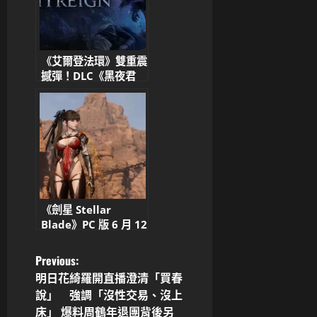
《艾爾登法環》雙重震
撼彈！DLC《黑夜君
臨》5/30上市 A24
洽談改編真人電影掀熱
議
《劍星 Stellar
Blade》PC 版 6 月 12
日正式上市！追加內容
同步免費更新 PS5 版
P
Previous:
明日花綺羅開直播澄清「買春
o
說」 強調「沒性交易、沒上
床」 爆料周鶴年退團背後另