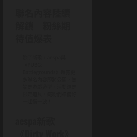
聯名內容陸續
解鎖 粉絲期
待值爆表
除了新歌，aespa與
《PUBG:
Battlegrounds》還有更
多聯名內容即將公開，無
論是遊戲造型、活動還是
限定道具，鐵粉們準備好
一起衝一波！
aespa新歌
《Dirty Work》