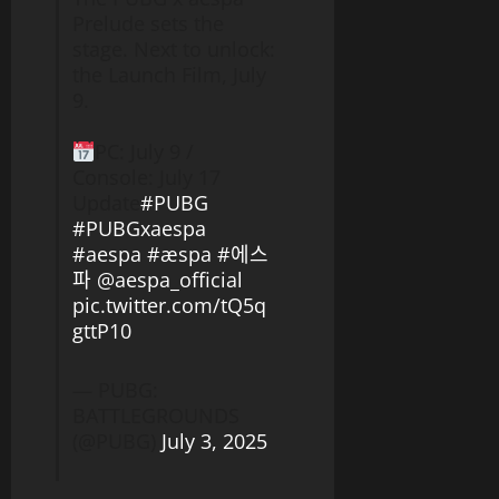
Prelude sets the
stage. Next to unlock:
the Launch Film, July
9.
PC: July 9 /
Console: July 17
Update
#PUBG
#PUBGxaespa
#aespa
#æspa
#에스
파
@aespa_official
pic.twitter.com/tQ5q
gttP10
— PUBG:
BATTLEGROUNDS
(@PUBG)
July 3, 2025