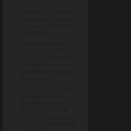
2023年KRAFTON與
NewJeans合作，帶動公司
全年營收達2兆7098億韓
元，年增41.8%，營業利
潤也創新高
。
NewJeans聯名期間，
PUBG PC主機付費用戶暴
增130%，單季營收突破
7070億韓元，顯示K-pop
聯名對遊戲流量與營收有
極大加分效果
。
今年aespa聯名被看好複
製甚至超越去年的成功，
券商預估KRAFTON上半年
營收已達1兆5447億韓
元，下半年還有多檔聯名
合作，全年3兆韓元營收目