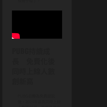
標幾乎穩了
。
PUBG持續成
長 免費化後
同時上線人數
創新高
PUBG自轉為免費遊玩
後，2024年最高同時上線