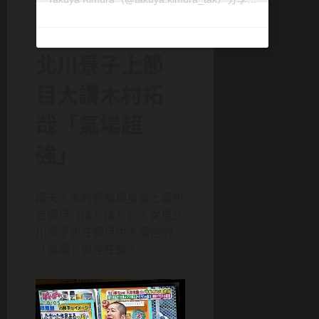
北川景子上節
目大讚木村拓
哉「氣場超
強」
隔天，木村拓哉現身富士電視
台節目《ぽかぽか》，女星北
川景子也在節目中大讚他的
「氣場」與存在感。