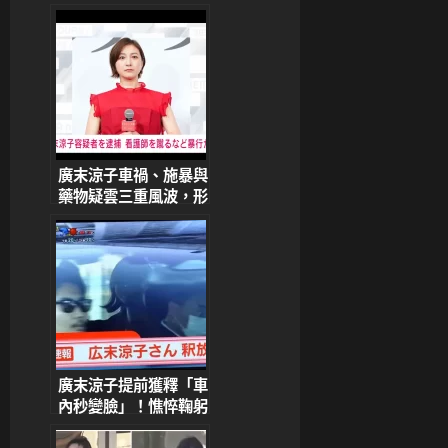
聞，事業再陷低潮，事
務所發聲明道歉並宣布
暫停演藝活動。近日曾
來台參與大港開唱
廣末涼子車禍、施暴與
藥物疑雲三重風波，形
象重創引發熱議
廣末涼子提前獲釋「車
內秒變臉」！憔悴鞠躬
謝罪、燦笑畫面引網熱