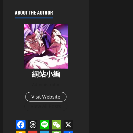
ABOUT THE AUTHOR
網站小編
Administrator
Visit Website
View All Posts
Facebook
Threads
Line
WeChat
X