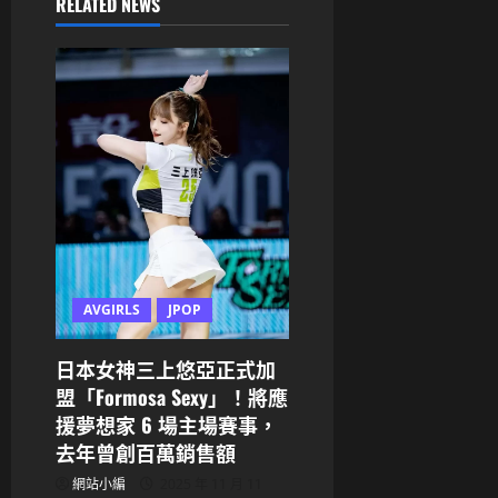
v
RELATED NEWS
i
g
a
t
i
o
AVGIRLS
JPOP
n
日本女神三上悠亞正式加
盟「Formosa Sexy」！將應
援夢想家 6 場主場賽事，
去年曾創百萬銷售額
網站小編
2025 年 11 月 11