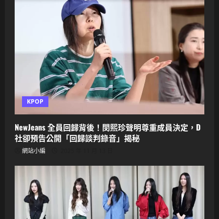
KPOP
NewJeans 全員回歸背後！閔熙珍聲明尊重成員決定，D
社卻預告公開「回歸談判錄音」揭秘
網站小編
2025 年 11 月 13 日