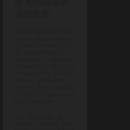
照 粉絲誤以為
沒穿衣服
日本天王木村拓哉6月29日在
Instagram曬出一張帥照，寫
下「早安！今天也要全力以
赴！祝大家有充實的一天。
GOOD LUCK」，瞬間吸引大
批粉絲按讚留言。照片中，木
村穿著淺棕色T恤，外搭復古
牛仔外套，胸前掛著招牌
「goro’s」鏈條，還捲起袖子
比出大拇指，完全展現「時尚
教主」的霸氣氣場！
不過，這張照片在X（原
Twitter）上引發熱議，不少