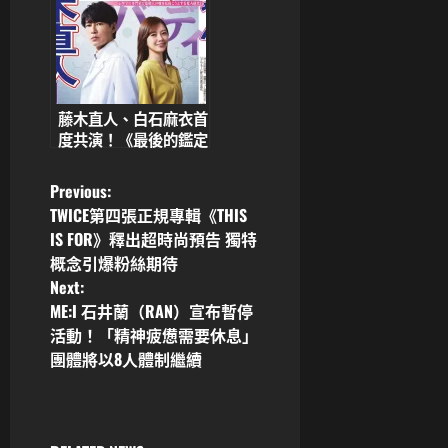
藤木直人、白石麻衣首
度共演！《最後的鑑定
人》7月富士水10檔登
場
P
Previous:
TWICE第四張正規專輯《THIS
o
IS FOR》釋出超時尚預告 獨特
概念引爆粉絲期待
s
Next:
ME:I 石井蘭（RAN）宣布暫停
t
活動！「精神疲憊需要休息」
n
團體將以8人體制繼續
a