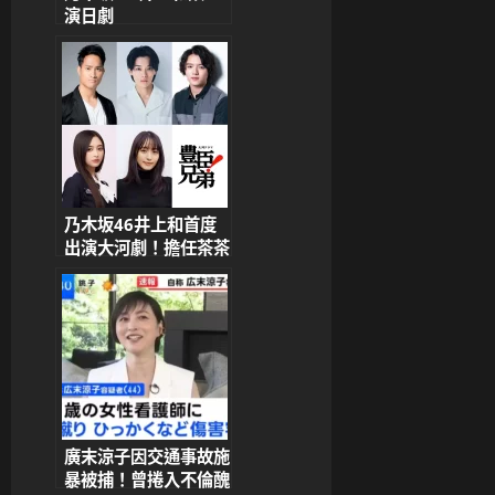
演日劇
《Spring！》：「主
角碧與我有很多相似之
處」
乃木坂46井上和首度
出演大河劇！擔任茶茶
一角引熱議，與濱邊美
波共演成話題焦點
廣末涼子因交通事故施
暴被捕！曾捲入不倫醜