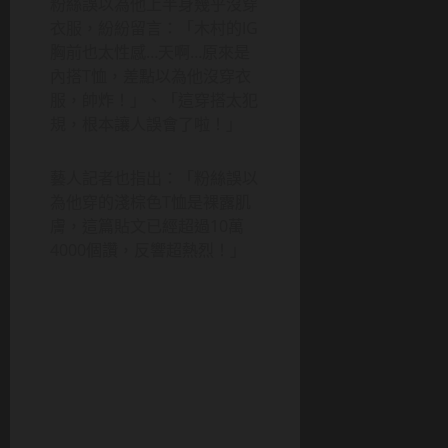
粉絲誤以為他上半身幾乎沒穿
衣服，紛紛留言：「木村的IG
胸前也太性感…天啊…原來是
內搭T恤，差點以為他沒穿衣
服，帥炸！」、「這穿搭太犯
規，根本讓人誤會了啦！」
藝人記者也指出：「粉絲誤以
為他穿的淺棕色T恤是裸露肌
膚，這篇貼文已經超過10萬
4000個讚，反響超熱烈！」