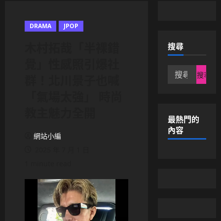
DRAMA
JPOP
木村拓哉「半裸錯
搜尋
覺」性感照引爆社
搜
群！北川景子也喊
尋
「氣場太強」 時尚
關
鍵
教主魅力全開
字:
最熱門的
內容
網站小編
2025 年 7 月 1 日
1 minute read