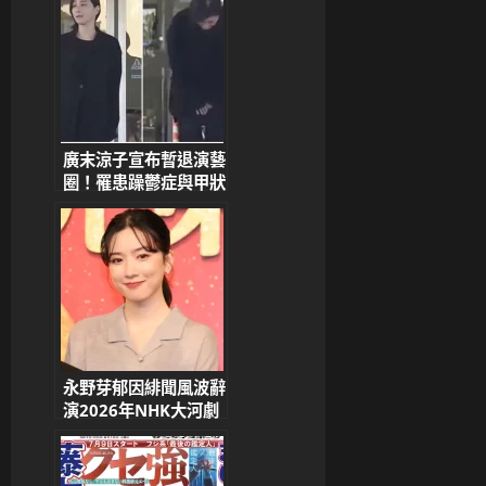
議 經紀公司：精神不
穩將就醫
廣末涼子宣布暫退演藝
圈！罹患躁鬱症與甲狀
腺機能亢進，專心治療
身心
永野芽郁因緋聞風波辭
演2026年NHK大河劇
《豐臣兄弟！》 事務
所發聲明致歉