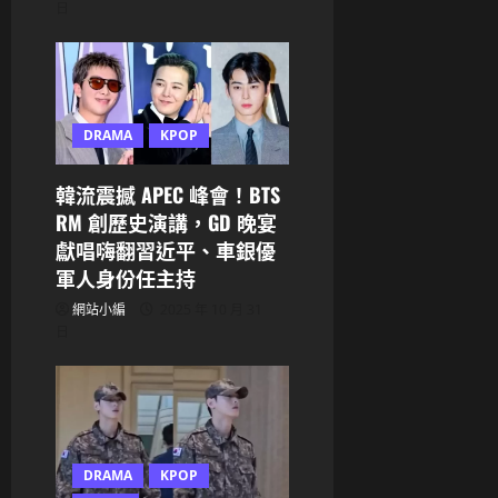
日
DRAMA
KPOP
韓流震撼 APEC 峰會！BTS
RM 創歷史演講，GD 晚宴
獻唱嗨翻習近平、車銀優
軍人身份任主持
網站小編
2025 年 10 月 31
日
DRAMA
KPOP