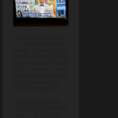
北川回憶起2014年與木村合
作《HERO 第二季》的經驗，
讚賞他是「真正的巨星，台詞
背得超熟，還會關心演員以外
的事，眼光超銳利，什麼都看
得見。」她還笑說：「每次在
狹小房間裡和木村兩人單獨對
戲時，都會緊張到肚子痛，完
全被他強大的氣場震懾！」
能讓知名女星都這麼佩服，木
村拓哉不愧是「平成時代的時
尚教主」，魅力無人能擋！