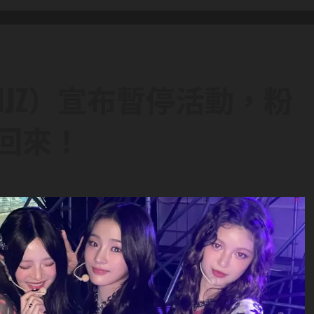
（NJZ）宣布暫停活動，粉
回來！