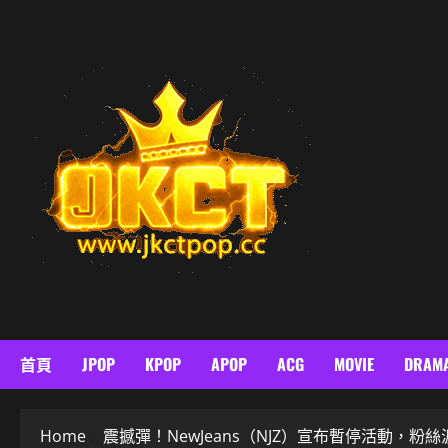
Skip
to
content
首頁
JPOP
KPOP
APOP
ACG
MOVIE
DRAM
Home
震撼彈！NewJeans（NJZ）宣布暫停活動，