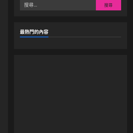
搜
尋
關
鍵
字:
最熱門的內容