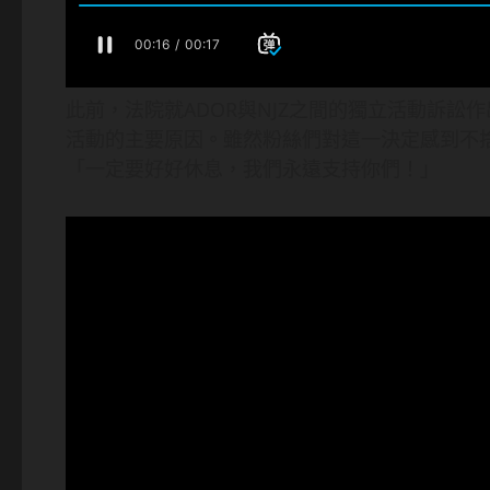
此前，法院就ADOR與NJZ之間的獨立活動訴訟作出
活動的主要原因。雖然粉絲們對這一決定感到不
「一定要好好休息，我們永遠支持你們！」