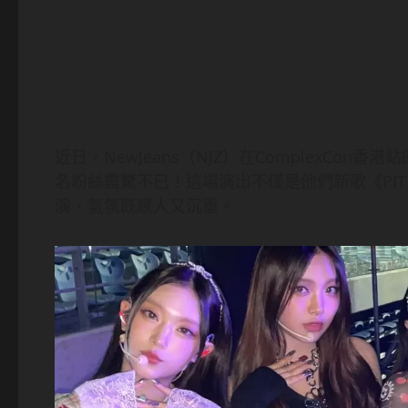
近日，NewJeans（NJZ）在ComplexC
名粉絲震驚不已！這場演出不僅是他們新歌《PIT
演，氣氛既感人又沉重。