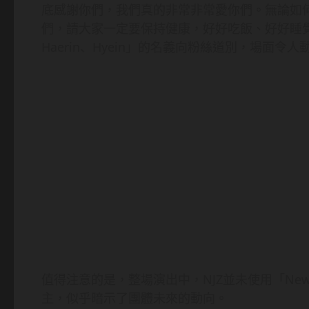
底感謝你們，我們真的非常非常愛你們。無論如
們，請大家一定要保持健康，好好吃飯、好好睡覺。」最後
Haerin、Hyein」的名義向粉絲道別，場面令人
值得注意的是，整場演出中，NJZ並未使用「New
主，似乎暗示了團體未來的動向。